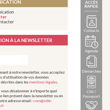
ICATION
ACCÈS
RAPIDE
ication
ter
ntacter
Contacts
TION À LA NEWSLETTER
Agenda
Démarches
nant à notre newsletter, vous acceptez
ns d'utilisation de vos données
 décrites dans les
mentions légales
.
 vous désabonner à n'importe quel
CNI /
e lien présent dans la newsletter ou en
Passeport
otre adresse email :
com@ville-
.fr