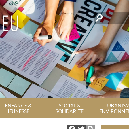
Rechercher
ENFANCE &
SOCIAL &
URBANISM
JEUNESSE
SOLIDARITÉ
ENVIRONNE