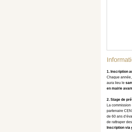
Informat
1. Inscription 
Chaque année, l
aura lieu le
sam
en mairie avant 
2. Stage de pré
La commission m
partenaire CENT
de 60 ans d’éva
de rattraper des
Inscription via