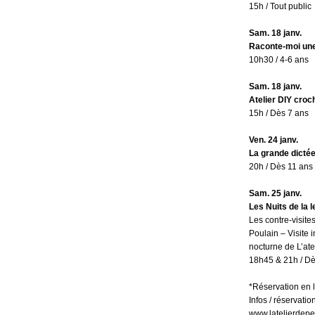
15h / Tout public
Sam. 18 janv.
Raconte-moi une
10h30 / 4-6 ans
Sam. 18 janv.
Atelier DIY croch
15h / Dès 7 ans
Ven. 24 janv.
La grande dicté
20h / Dès 11 ans
Sam. 25 janv.
Les Nuits de la l
Les contre-visit
Poulain – Visite i
nocturne de L’ate
18h45 & 21h / Dè
*Réservation en 
Infos / réservatio
www.latelierdepe