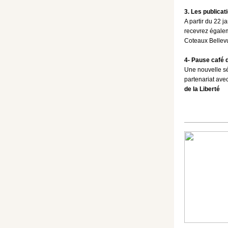
3. Les publicati
A partir du 22 j
recevrez égale
Coteaux Bellev
4- Pause café 
Une nouvelle s
partenariat ave
de la Liberté