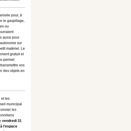
ganisée pour, à
tre le gaspillage,
les ou
ourraient
s aussi pour
 autonome sur
etit matériel. Le
lement gratuit et
us permet
 transmettre vos
er des objets en
et les
eil municipal
convier les
nniliens
le
vendredi 31
 à l'espace