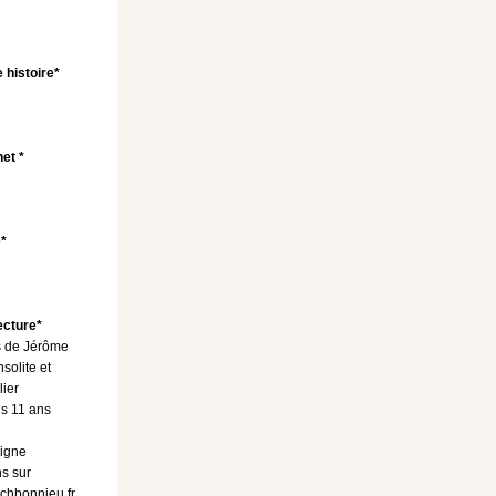
 histoire*
et *
e*
ecture*
es de Jérôme
nsolite et
lier
s 11 ans
ligne
ns sur
chbonnieu.fr