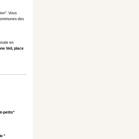
Lien". Vous
 Communes des
tonale en
ne Veil, place
t-petits*
ie *