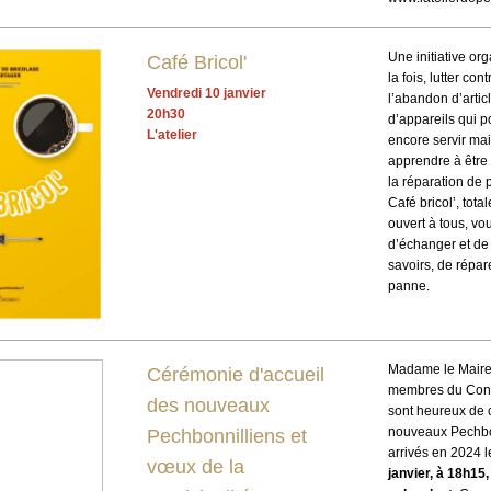
Une initiative or
Café Bricol'
la fois, lutter con
Vendredi 10 janvier
l’abandon d’artic
20h30
d’appareils qui p
L'atelier
encore servir mai
apprendre à être
la réparation de p
Café bricol’, tota
ouvert à tous, vo
d’échanger et de
savoirs, de répar
panne.
Madame le Maire 
Cérémonie d'accueil
membres du Cons
des nouveaux
sont heureux de 
nouveaux Pechbo
Pechbonnilliens et
arrivés en 2024 
vœux de la
janvier, à 18h15,