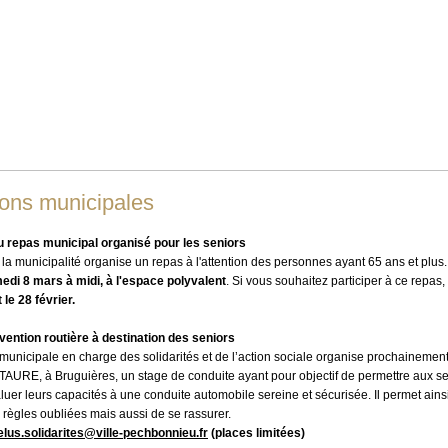
ions municipales
au repas municipal organisé pour les seniors
a municipalité organise un repas à l'attention des personnes ayant 65 ans et plu
edi 8 mars à midi, à l'espace polyvalent
. Si vous souhaitez participer à ce repas,
le 28 février.
vention routière à destination des seniors
unicipale en charge des solidarités et de l’action sociale organise prochainemen
AURE, à Bruguières, un stage de conduite ayant pour objectif de permettre aux se
luer leurs capacités à une conduite automobile sereine et sécurisée. Il permet ainsi
 règles oubliées mais aussi de se rassurer.
elus.solidarites@ville-pechbonnieu.fr
(places limitées)