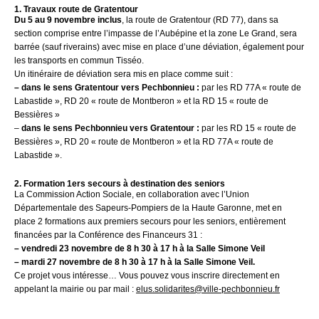
1. Travaux route de Gratentour
Du 5 au 9 novembre inclus
, la route de Gratentour (RD 77), dans sa
section comprise entre l’impasse de l’Aubépine et la zone Le Grand, sera
barrée (sauf riverains) avec mise en place d’une déviation, également pour
les transports en commun Tisséo.
Un itinéraire de déviation sera mis en place comme suit :
– dans le sens Gratentour vers Pechbonnieu :
par les RD 77A « route de
Labastide », RD 20 « route de Montberon » et la RD 15 « route de
Bessières »
–
dans le sens Pechbonnieu vers Gratentour :
par les RD 15 « route de
Bessières », RD 20 « route de Montberon » et la RD 77A « route de
Labastide ».
2. Formation 1ers secours à destination des seniors
La Commission Action Sociale, en collaboration avec l’Union
Départementale des Sapeurs-Pompiers de la Haute Garonne, met en
place 2 formations aux premiers secours pour les seniors, entièrement
financées par la Conférence des Financeurs 31 :
– vendredi 23 novembre de 8 h 30 à 17 h à la Salle Simone Veil
– mardi 27 novembre de 8 h 30 à 17 h à la Salle Simone Veil.
Ce projet vous intéresse… Vous pouvez vous inscrire directement en
appelant la mairie ou par mail :
elus.solidarites@ville-pechbonnieu.fr