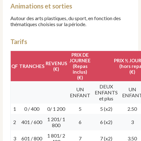
Animations et sorties
Autour des arts plastiques, du sport, en fonction des
thématiques choisies sur la période.
Tarifs
PRIX DE
JOURNEE
PRIX ½ JOU
REVENUS
QF
TRANCHES
(Repas
(hors rep
(€)
inclus)
(€)
(€)
DEUX
UN
UN
ENFANTS
ENFANT
ENFAN
et plus
1
0 / 400
0/ 1 200
5
5 (x2)
2.50
1 201/ 1
2
401 / 600
6
6 (x2)
3
800
1 801/ 2
3
601 / 800
7
7 (x2)
3.50