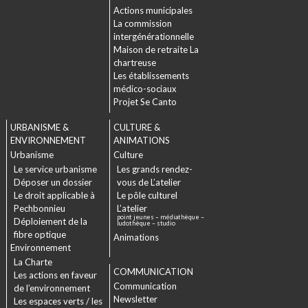
Actions municipales
La commission
intergénérationnelle
Maison de retraite La
chartreuse
Les établissements
médico-sociaux
Projet Se Canto
URBANISME &
CULTURE &
ENVIRONNEMENT
ANIMATIONS
Urbanisme
Culture
Le service urbanisme
Les grands rendez-
Déposer un dossier
vous de L’atelier
Le droit applicable à
Le pôle culturel
Pechbonnieu
L’atelier
point jeunes – médiathèque –
Déploiement de la
ludothèque – studio
fibre optique
Animations
Environnement
La Charte
COMMUNICATION
Les actions en faveur
Communication
de l’environnement
Newsletter
Les espaces verts / les