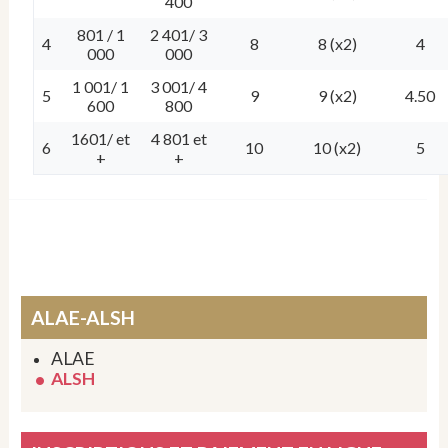
400
801 / 1
2 401/ 3
4
8
8 (x2)
4
000
000
1 001/ 1
3 001/ 4
5
9
9 (x2)
4.50
600
800
1601/ et
4 801 et
6
10
10 (x2)
5
+
+
ALAE-ALSH
ALAE
ALSH