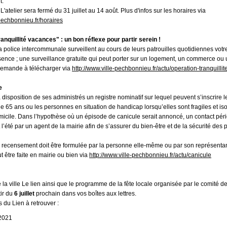
t.
 L'atelier sera fermé du 31 juillet au 14 août. Plus d'infos sur les horaires via
echbonnieu.fr/horaires
anquillité vacances" : un bon réflexe pour partir serein !
a police intercommunale surveillent au cours de leurs patrouilles quotidiennes votr
sence ; une surveillance gratuite qui peut porter sur un logement, un commerce ou 
demande à télécharger via
http://www.ville-pechbonnieu.fr/actu/operation-tranquilli
e
a disposition de ses administrés un registre nominatif sur lequel peuvent s’inscrire
 65 ans ou les personnes en situation de handicap lorsqu’elles sont fragiles et iso
omicile. Dans l’hypothèse où un épisode de canicule serait annoncé, un contact pér
l’été par un agent de la mairie afin de s’assurer du bien-être et de la sécurité des
ecensement doit être formulée par la personne elle-même ou par son représentan
ut être faite en mairie ou bien via
http://www.ville-pechbonnieu.fr/actu/canicule
a ville Le lien ainsi que le pro
gramme de la fête locale organisée par le comité de
tir du
6 juillet
prochain dans vos boîtes aux lettres.
s du Lien à retrouver :
2021