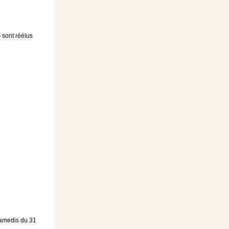
 sont réélus
 samedis du 31