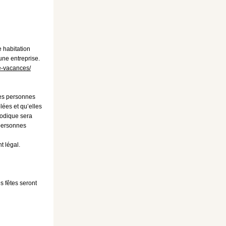
e habitation
une entreprise.
te-vacances/
 les personnes
lées et qu’elles
iodique sera
 personnes
t légal.
s fêtes
seront