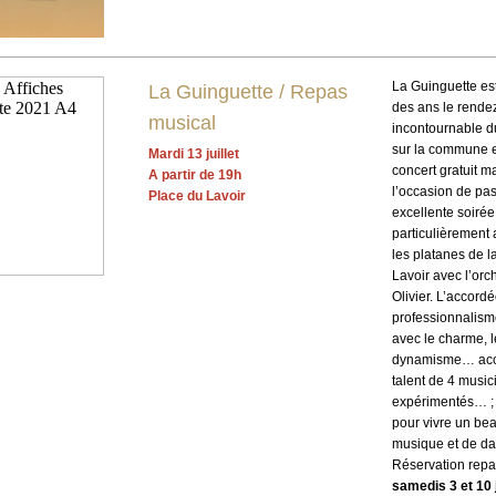
La Guinguette est
La Guinguette / Repas
des ans le rende
musical
incontournable du
sur la commune 
Mardi 13 juillet
concert gratuit m
A partir de 19h
l’occasion de pa
Place du Lavoir
excellente soirée
particulièrement
les platanes de l
Lavoir avec l’orc
Olivier. L’accordé
professionnalism
avec le charme, le
dynamisme… ac
talent de 4 music
expérimentés… ; 
pour vivre un b
musique et de da
Réservation repa
samedis 3 et 10 j