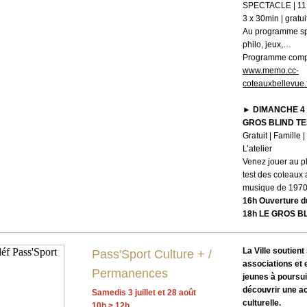
SPECTACLE | 11H
3 x 30min | gratui
Au programme sp
philo, jeux,…
Programme compl
www.memo.cc-
coteauxbellevue.
►
DIMANCHE 4 
GROS BLIND TE
Gratuit | Famille 
L’atelier
Venez jouer au p
test des coteaux 
musique de 1970
16h Ouverture d
18h LE GROS B
La Ville soutient
Pass'Sport Culture + /
associations et
Permanences
jeunes à poursu
découvrir une act
Samedis 3 juillet et 28 août
culturelle.
10h > 12h