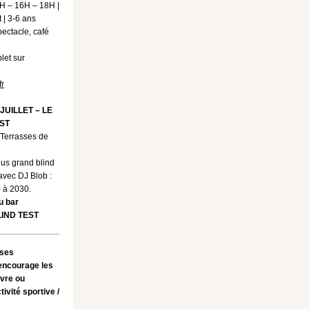
 – 16H – 18H |
t | 3-6 ans
ectacle, café
et sur
fr
JUILLET – LE
ST
| Terrasses de
lus grand blind
avec DJ Blob :
 à 2030.
u bar
LIND TEST
 ses
 encourage les
ivre ou
ivité sportive /