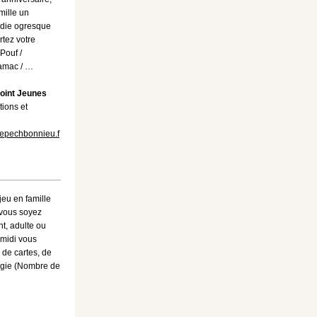
mille un
die ogresque
rtez votre
 Pouf /
amac / …
oint Jeunes
tions et
depechbonnieu.f
eu en famille
 vous soyez
t, adulte ou
-midi vous
 de cartes, de
tégie (Nombre de