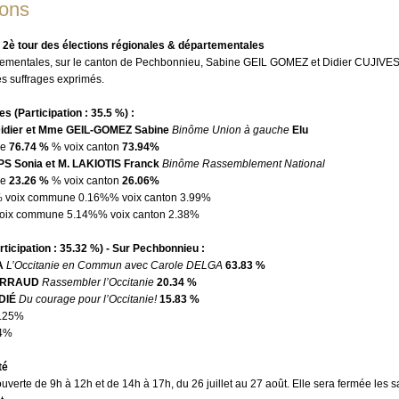
ions
u 2è tour des élections régionales & départementales
tementales, sur le canton de Pechbonnieu, Sabine GEIL GOMEZ et Didier CUJIVES
s suffrages exprimés.
es (
Participation :
35.5 %) :
Didier et Mme GEIL-GOMEZ Sabine
Binôme Union à gauche
Elu
ne
76.74 %
% voix canton
73.94%
 Sonia et M. LAKIOTIS Franck
Binôme Rassemblement National
ne
23.26 %
% voix canton
26.06%
 voix commune 0.16%
% voix canton 3.99%
oix commune 5.14%
% voix canton 2.38%
ticipation :
35.32 %) - Sur Pechbonnieu :
A
L’Occitanie en Commun avec Carole DELGA
63.83 %
GARRAUD
Rassembler l’Occitanie
20.34 %
ADIÉ
Du courage pour l’Occitanie!
15.83 %
.25%
4%
té
ouverte de 9h à 12h et de 14h à 17h, du 26 juillet au 27 août. Elle sera fermée les