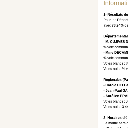
Informat
1- Résultats d
Pour les Dépar
avec
73,94%
de
Départemental
- M. CUJIVES 
% voix commu
- Mme DECAMPS
% voix commu
Votes blancs :
%
Votes nuls :
% v
Régionales (Par
- Carole DELG
- Jean-Paul 
- Aurélien PR
Votes blancs :
0
Votes nuls :
3.4
2- Horaires d'é
La mairie sera 