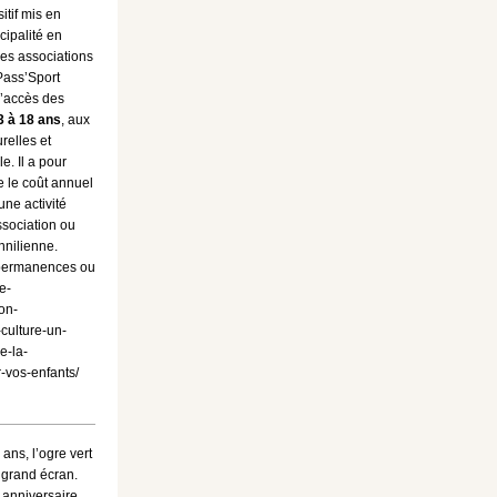
itif mis en
cipalité en
les associations
Pass’Sport
 l’accès des
3 à 18 ans
, aux
relles et
le. Il a pour
re le coût annuel
 une activité
ssociation ou
nnilienne.
s permanences ou
le-
on-
culture-un-
e-la-
-vos-enfants/
0 ans, l’ogre vert
 grand écran.
 anniversaire,