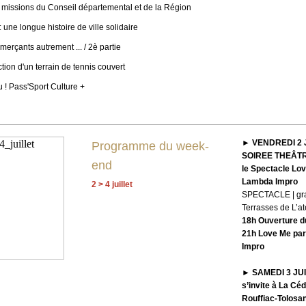
 missions du Conseil départemental et de la Région
: une longue histoire de ville solidaire
erçants autrement ... / 2è partie
tion d'un terrain de tennis couvert
! Pass'Sport Culture +
►
VENDREDI 2 
Programme du week-
SOIREE THEÂTR
end
le Spectacle Lov
Lambda Impro
2 > 4 juillet
SPECTACLE | grat
Terrasses de L’ate
18h Ouverture d
21h Love Me par
Impro
►
SAMEDI 3 JU
s’invite à La Céd
Rouffiac-Tolosa