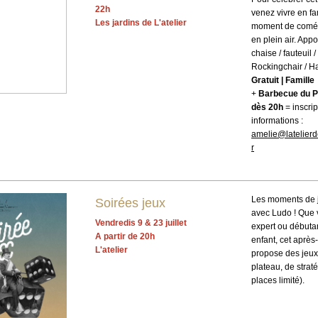
22h
venez vivre en fa
Les jardins de L'atelier
moment de comé
en plein air. Appo
chaise / fauteuil /
Rockingchair / H
Gratuit | Famille
+
Barbecue du P
dès 20h
= inscrip
informations :
amelie@latelier
r
Les moments de j
Soirées jeux
avec Ludo ! Que
Vendredis 9 & 23 juillet
expert ou débutan
A partir de 20h
enfant, cet après
L'atelier
propose des jeux
plateau, de stra
places limité).