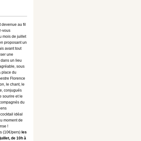
 devenue au fil
z-vous
 mois de juillet
en proposant un
ais avant tout
sser une
 dans un lieu
 agréable, sous
a place du
hestre Florence
on, le chant, le
e, conjugués
 sourire et le
compagnés du
iens
cocktail idéal
eau moment de
nse !
s (10€/pers)
les
uillet, de 10h à