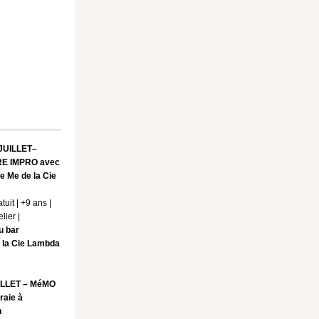
JUILLET–
E IMPRO avec
e Me de la Cie
uit | +9 ans |
lier |
u bar
 la Cie Lambda
ILLET – MéMO
raie à
n