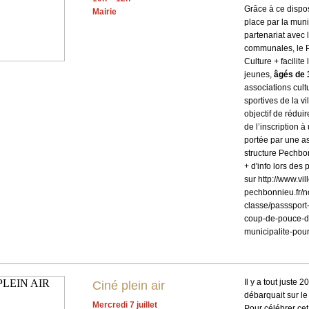
Grâce à ce dispos
Mairie
place par la muni
partenariat avec 
communales, le 
Culture + facilite
jeunes,
âgés de 
associations cultu
sportives de la vil
objectif de rédui
de l’inscription à
portée par une a
structure Pechbo
+ d'info lors de
sur http://www.vil
pechbonnieu.fr/n
classe/passsport-
coup-de-pouce-d
municipalite-pour
Il y a tout juste 2
Ciné plein air
débarquait sur le
Mercredi 7 juillet
Pour célébrer cet