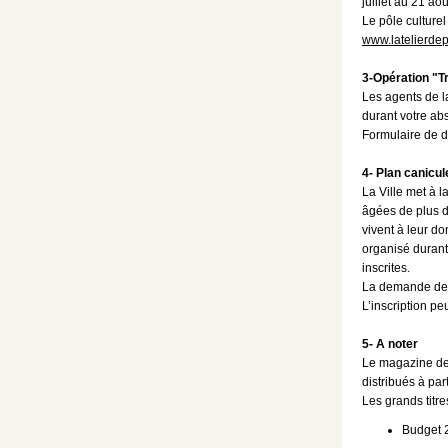
juillet au 21 aoû
Le pôle culturel
www.latelierdep
3-Opération "Tr
Les agents de l
durant votre ab
Formulaire de 
4- Plan canicul
La Ville met à l
âgées de plus de
vivent à leur d
organisé durant 
inscrites.
La demande de r
L’inscription pe
5- A noter
Le magazine de l
distribués à par
Les grands titre
Budget 