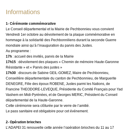
Informations
1- Cérémonie commémorative
Le Conseil départemental et la Mairie de Pechbonnieu vous convient
Vendredi 1er octobre au dévoilement de la plaque commémorative en
hommage à la solidarité des Pechbonniliens durant la seconde Guerre
mondiale ainsi qu’à l’inauguration du parvis des Justes.
Au programme :
17h
: accueil des invités, parvis de la Mairie
17h15
: dévoilement des plaques « Chemin de mémoire Haute-Garonne
Résistante » et « Parvis des justes »
17h30
: discours de Sabine GEIL-GOMEZ, Maire de Pechbonnieu,
Conseillère départementale du canton de Pechbonnieu,
de Marguerite
DENEGRE, Fille des époux ROBENE, Justes parmi les Nations,
de
Francine THEODORE-LEVEQUE, Présidente du Comité Français pour Yad
Vashem en Midi-Pyrénées, et de Georges MERIC, Président du Conseil
départemental de la Haute-Garonne.
Cette cérémonie sera clôturée par le verre de l’amitié.
Le pass sanitaire est obligatoire pour cet événement.
2- Opération brioches
L’ADAPEI 31 renouvelle cette année l’opération brioches du 11 au 17