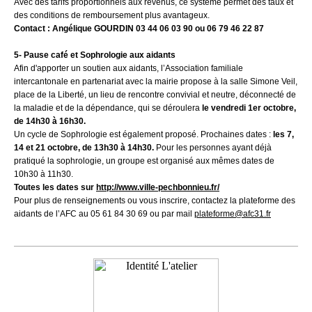
Avec des tarifs proportionnels aux revenus, ce système permet des taux et
des conditions de remboursement plus avantageux.
Contact : Angélique GOURDIN 03 44 06 03 90 ou 06 79 46 22 87
5-
Pause café et Sophrologie aux aidants
Afin d'apporter un soutien aux aidants, l’Association familiale
intercantonale en partenariat avec la mairie propose à la salle Simone Veil,
place de la Liberté, un lieu de rencontre convivial et neutre, déconnecté de
la maladie et de la dépendance, qui se déroulera
le vendredi 1er octobre,
de 14h30 à 16h30.
Un cycle de Sophrologie est également proposé. Prochaines dates :
les 7,
14 et 21 octobre, de 13h30 à 14h30.
Pour les personnes ayant déjà
pratiqué la sophrologie, un groupe est organisé aux mêmes dates de
10h30 à 11h30.
Toutes les dates sur
http://www.ville-pechbonnieu.fr/
Pour plus de renseignements ou vous inscrire, contactez la plateforme des
aidants de l’AFC au 05 61 84 30 69 ou par mail
plateforme@afc31.fr