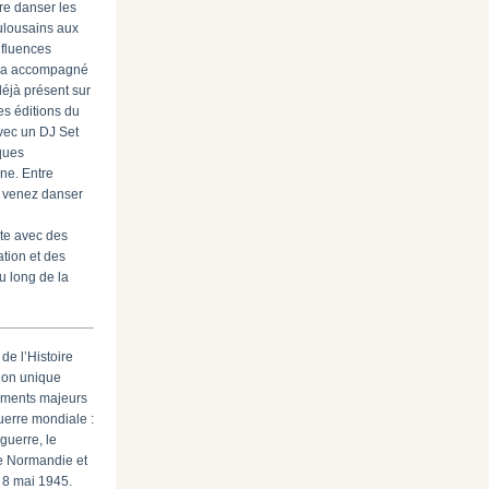
re danser les
ulousains aux
nfluences
sera accompagné
déjà présent sur
es éditions du
avec un DJ Set
ques
ine. Entre
 venez danser
ite avec des
ation et des
u long de la
de l’Histoire
ion unique
moments majeurs
erre mondiale :
guerre, le
 Normandie et
u 8 mai 1945.