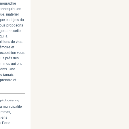
énographie
mannequins en
ue, matériel
que et objets du
vous proposons
age dans cette
qui a
llions de vies.
émoire et
 exposition vous
lus près des
emmes qui ont
ents. Une
e jamais
mprendre et
célébrée en
la municipalité
Cammas,
ciens
s Porte-