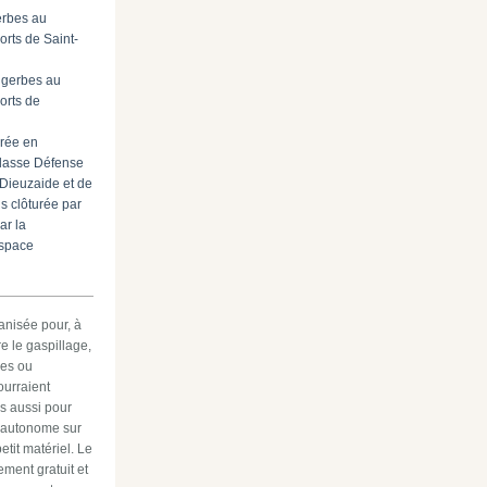
erbes au
rts de Saint-
 gerbes au
rts de
rée en
Classe Défense
Dieuzaide et de
is clôturée par
par la
espace
ganisée pour, à
tre le gaspillage,
les ou
ourraient
s aussi pour
 autonome sur
etit matériel. Le
lement gratuit et