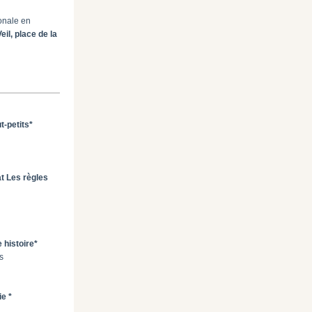
tonale en
eil, place de la
t-petits*
t Les règles
 histoire*
s
ie *