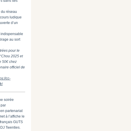
rs dans ses
 du réseau
cours ludique
uverte d’un
, indispensable
irage au sort
trées pour le
ut’Chou 2025 et
e 50€ chez
naire officiel de
ps://cc-
r/
ne soirée
 par
 en partenariat
met à l’affiche le
 français GUTS
DJ Twenties.