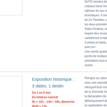
GUTS viendra fai
coteaux Nord-To
rythmes de ses i
éclectiques. Il 
de DJ Twenties, 
les deux premièr
Totem Festival, 
inspiré des musi
caribéenne et lat
Cumbia et Salsa,
avec lui !
Une soirée gratu
points de restaur
animations tout a
soirée.
Plongez au cœur 
Exposition historique :
avec une exposit
3 dates, 1 destin
retraçant trois 
de la Seconde Gu
Du 3 au 9 mai
la déclaration de 
Du lundi au samedi
débarquement de
9h > 12h – 14h > 18h, dimanche
la capitulation d
9h30 > 12h.