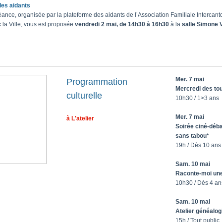
des aidants
éance, organisée par
la plateforme des aidants de l’Association Familiale Intercan
c la Ville, vous est proposée
vendredi 2 mai, de 14h30 à 16h30
à la
salle Simone V
Mer. 7 mai
Programmation
Mercredi des tou
culturelle
10h30 / 1>3 ans
Mer. 7 mai
à L'atelier
Soirée ciné-déba
sans tabou*
19h / Dès 10 ans
Sam. 10 mai
Raconte-moi une
10h30 / Dès 4 an
Sam. 10 mai
Atelier généalog
15h / Tout public