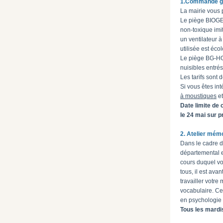
1.Commande gr
La mairie vous p
Le piège BIOGEN
non‐toxique imi
un ventilateur 
utilisée est éco
Le piège BG‐HOM
nuisibles entré
Les tarifs sont
Si vous êtes in
à moustiques
et
Date limite de
le 24 mai sur p
2. Atelier mém
Dans le cadre d
départemental e
cours duquel vo
tous, il est ava
travailler votre
vocabulaire. Ce
en psychologie 
Tous les mardis,