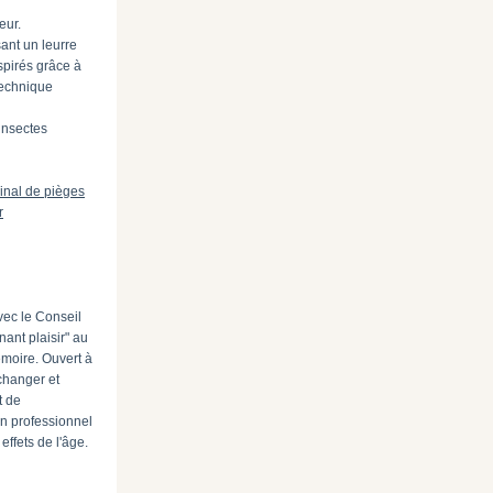
eur.
ant un leurre
spirés grâce à
technique
insectes
nal de pièges
r
vec le Conseil
ant plaisir" au
émoire. Ouvert à
échanger et
t de
un professionnel
ffets de l'âge.