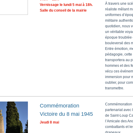
À travers une sc
Vernissage le lundi 5 mai à 18h.
réaliste mêlant 
Salle du conseil de la mairie
uniformes d’époq
militaire authenti
quotidien, nous 
un véritable voy
époque troublée 
bouleversé des mi
Entre émotion, m
pédagogie, cette
transportera au p
hommes et des f
vécu ces événem
immersion pour n
oublier, pour co
transmettre.
Commémoration 
Commémoration
partenariat avec 
Victoire du 8 mai 1945
de Saint-Loup 
l’Amicale des An
Jeudi 8 mai
combattants et le
drapeaux.