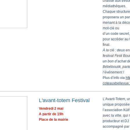
chasse aux tréso
médiathèques.
Chaque structure
proposera un par
menant à la déco
mot-clé ou
d’un code secret
pour accéder au t
final.
À la clé : deux en
festival Festi Bo
un bon d’achat d
Bébéboutik, parte
l’événement !
Plus d’info via
htt
coteauxbellevue.f
L’Avant-Totem, u
L'avant-totem Festival
unique proposée
Vendredi 2 mai
l’association Külf
A partir de 19h
avec la ville, qui 
Place de la mairie
producteur et DJ
accompagné par 