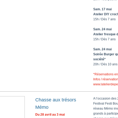
Sam. 17 mai
Atelier DIY croch
15h / Dès 7 ans
Sam. 24 mai
Atelier fresque 
15h / Dès 7 ans
Sam. 24 mai
Soirée Burger qu
société*
20h / Dès 10 ans
*Réservations en
Infos / réservatio
www.latelierdepe
A
l’occasion des 
Chasse aux trésors
Festival Festi Bo
Mémo
réseau Mémo invit
grands à partici
Du 28 avril au 3 mai