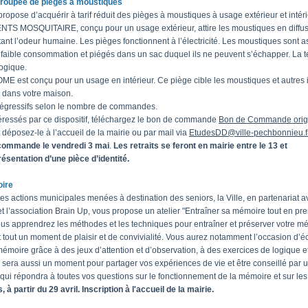
oupée de pièges à moustiques
ropose d’acquérir à tarif réduit des pièges à moustiques à usage extérieur et intéri
TS MOSQUITAIRE, conçu pour un usage extérieur, attire les moustiques en diffus
tant l’odeur humaine. Les pièges fonctionnent à l’électricité. Les moustiques sont a
à faible consommation et piégés dans un sac duquel ils ne peuvent s’échapper. La 
logique.
E est conçu pour un usage en intérieur. Ce piège cible les moustiques et autres 
s dans votre maison.
 dégressifs selon le nombre de commandes.
téressés par ce dispositif, téléchargez le bon de commande
Bon de Commande origi
 déposez-le à l’accueil de la mairie ou par mail via
EtudesDD@ville-pechbonnieu.f
 commande le vendredi 3 mai
.
Les retraits se feront en mairie entre le 13 et
résentation d’une pièce d’identité
.
oire
es actions municipales menées à destination des seniors, la Ville, en partenariat a
t l’association Brain Up, vous propose un atelier "Entraîner sa mémoire tout en pren
us apprendrez les méthodes et les techniques pour entraîner et préserver votre m
nt tout un moment de plaisir et de convivialité. Vous aurez notamment l’occasion d’
 mémoire grâce à des jeux d’attention et d’observation, à des exercices de logique e
 sera aussi un moment pour partager vos expériences de vie et être conseillé par 
qui répondra à toutes vos questions sur le fonctionnement de la mémoire et sur les e
 à partir du 29 avril. Inscription à l'accueil de la mairie.