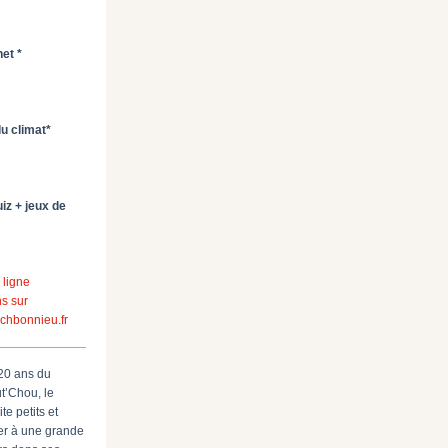
et *
du climat*
iz + jeux de
 ligne
ns sur
chbonnieu.fr
20 ans du
ut’Chou, le
e petits et
per à une grande