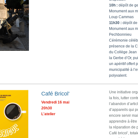
10h :
dépôt de g
Monument aux mo
Loup Cammas
11h30 :
dépôt de
Monument aux mo
Pechbonnieu
Cérémonie céléb
présence de la 
du Collège Jean 
la Gerbe d’Or, pu
un apéritif offert 
municipalité à l’
polyvalent.
Une initiative or
Café Bricol'
la fois, lutter con
Vendredi 16 mai
l’abandon d’artic
20h30
d’appareils qui p
L'atelier
encore servir mai
apprendre à être
la réparation de p
Café bricol’, tota