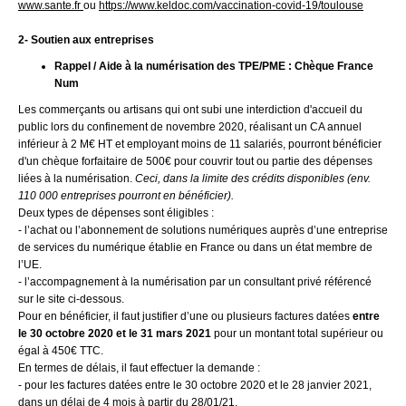
www.sante.fr
ou
https://www.keldoc.com/vaccination-covid-19/toulouse
2- Soutien aux entreprises
Rappel / Aide à la numérisation des TPE/PME : Chèque France
Num
Les commerçants ou artisans qui ont subi une interdiction d'accueil du
public lors du confinement de novembre 2020, réalisant un CA annuel
inférieur à 2 M€ HT et employant moins de 11 salariés, pourront bénéficier
d'un chèque forfaitaire de 500€ pour couvrir tout ou partie des dépenses
liées à la numérisation.
Ceci
, dans la limite des crédits disponibles (env.
110 000 entreprises pourront en bénéficier).
Deux types de dépenses sont éligibles :
- l’achat ou l’abonnement de solutions numériques auprès d’une entreprise
de services du numérique établie en France ou dans un état membre de
l’UE.
- l’accompagnement à la numérisation par un consultant privé référencé
sur le site ci-dessous.
Pour en bénéficier, il faut justifier d’une ou plusieurs factures datées
entre
le 30 octobre 2020 et le 31 mars 2021
pour un montant total supérieur ou
égal à 450€ TTC.
En termes de délais, il faut effectuer la demande :
- pour les factures datées entre le 30 octobre 2020 et le 28 janvier 2021,
dans un délai de 4 mois à partir du 28/01/21.