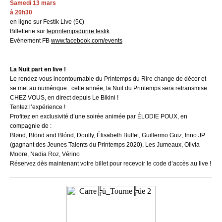
Samedi 13 mars
à 20h30
en ligne sur Festik Live (5€)
Billetterie sur
leprintempsdurire.festik
Evènement FB
www.facebook.com/events
La Nuit part en live !
Le rendez-vous incontournable du Printemps du Rire change de décor et
se met au numérique : cette année, la Nuit du Printemps sera retransmise
CHEZ VOUS, en direct depuis Le Bikini !
Tentez l’expérience !
Profitez en exclusivité d’une soirée animée par ÉLODIE POUX, en
compagnie de :
Blønd, Blönd and Blónd, Doully, Élisabeth Buffet, Guillermo Guiz, Inno JP
(gagnant des Jeunes Talents du Printemps 2020), Les Jumeaux, Olivia
Moore, Nadia Roz, Vérino
Réservez dès maintenant votre billet pour recevoir le code d’accès au live !