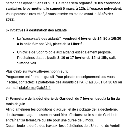
personnes ayant 65 ans et plus. Ce repas sera organisé,
si les conditions
sanitaires le permettent, le samedi 5 mars, à 12h, à l'espace polyvalent.
Vous pouvez d'ores et déjà vous inscrire en mairie avant le
28 février
2022
.
6- Initiatives à destination des aidants
La "pause-café des aidants" :
v
endredi 4 février de 14h30 à 16h30
à la salle Simone Veil, place de la Liberté.
Un cycle de Sophrologie aux aidants est également proposé.
Prochaines dates :
jeudis 3, 10 et 17 février de 14h à 15h, salle
Simone Veil.
Plus d'info sur
www.ville-pechbonnieu.fr
.
Programme entièrement gratuit. Pour plus de renseignements ou vous
inscrire, contactez la plateforme des aidants de l’AFC au 05 61 84 30 69 ou
par mail
plateforme@afc31.fr
7-
Fermeture de la déchèterie de Garidech
du 7 février jusqu'à la fin du
mois de juin
Afin d’améliorer les conditions d’accueil et de stockage de la déchèterie,
des travaux d’agrandissement vont être effectués sur le site de Garidech,
entraînant la fermeture du site pour une durée de 5 mois.
Durant toute la durée des travaux, les déchèteries de L'Union et de Verfeil