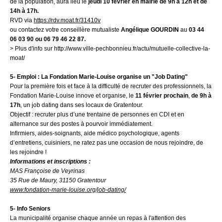
de la population, aura lieu le
jeudi 10
février en mairie
de 9h à 12h et de
14h à 17h.
RVD via
https://rdv.moat.fr/31410v
ou contactez votre conseillère mutualiste
Angélique GOURDIN
au
03 44
06 03 90 ou 06 79 46 22 87.
> Plus d'info sur http://www.ville-pechbonnieu.fr/actu/mutuelle-collective-la-
moat/
5- Emploi : La Fondation Marie-Louise organise un "Job Dating"
Pour la première fois et face à la difficulté de recruter des professionnels, la
Fondation Marie-Louise innove et organise, le
11 février prochain
,
de 9h à
17h
, un job dating dans ses locaux de Gratentour.
Objectif : recruter plus d’une trentaine de personnes en CDI et en
alternance sur des postes à pourvoir immédiatement.
Infirmiers, aides-soignants, aide médico psychologique, agents
d’entretiens, cuisiniers, ne ratez pas une occasion de nous rejoindre, de
les rejoindre !
Informations et inscriptions :
MAS Françoise de Veyrinas
35 Rue de Maury, 31150 Gratentour
www.fondation-marie-louise.org/job-dating/
5- Info Seniors
La municipalité organise chaque année un repas à l'attention des