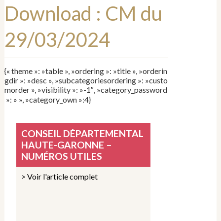
Download :
CM du
29/03/2024
{« theme »: »table », »ordering »: »title », »orderin
gdir »: »desc », »subcategoriesordering »: »custo
morder », »visibility »: »-1″, »category_password
»: » », »category_own »:4}
CONSEIL DÉPARTEMENTAL
HAUTE-GARONNE –
NUMÉROS UTILES
> Voir l'article complet