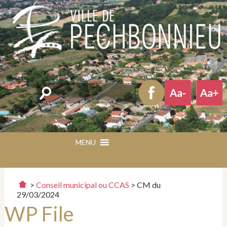
Rechercher
MENU
MENU
>
Conseil municipal ou CCAS
>
CM du
29/03/2024
WP File