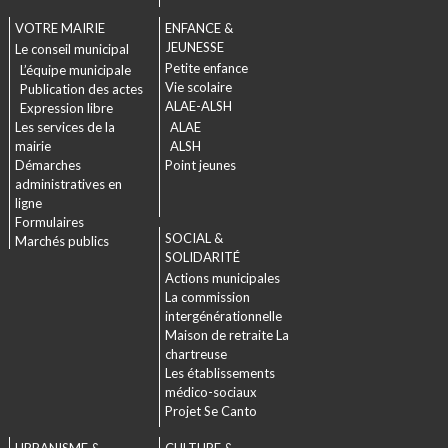
VOTRE MAIRIE
ENFANCE &
JEUNESSE
Le conseil municipal
Petite enfance
L’équipe municipale
Vie scolaire
Publication des actes
ALAE-ALSH
Expression libre
Les services de la
ALAE
mairie
ALSH
Démarches
Point jeunes
administratives en
ligne
Formulaires
SOCIAL &
Marchés publics
SOLIDARITÉ
Actions municipales
La commission
intergénérationnelle
Maison de retraite La
chartreuse
Les établissements
médico-sociaux
Projet Se Canto
URBANISME &
CULTURE &