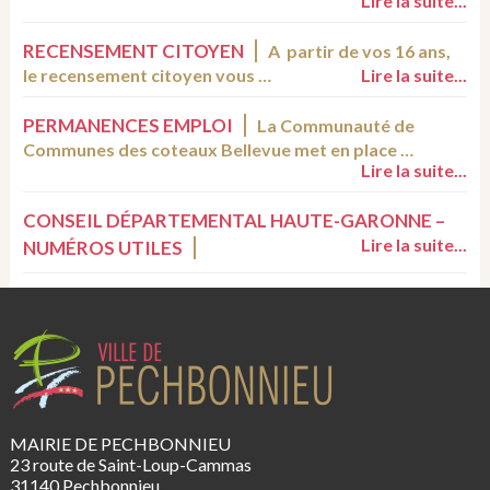
Lire la suite...
RECENSEMENT CITOYEN
A partir de vos 16 ans,
le recensement citoyen vous …
Lire la suite...
PERMANENCES EMPLOI
La Communauté de
Communes des coteaux Bellevue met en place …
Lire la suite...
CONSEIL DÉPARTEMENTAL HAUTE-GARONNE –
Lire la suite...
NUMÉROS UTILES
MAIRIE DE PECHBONNIEU
23 route de Saint-Loup-Cammas
31140 Pechbonnieu