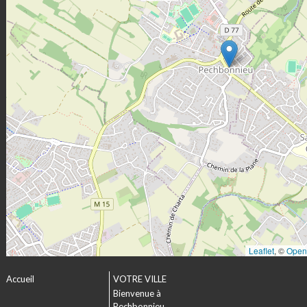
Leaflet
, ©
Open
Accueil
VOTRE VILLE
Bienvenue à
Pechbonnieu