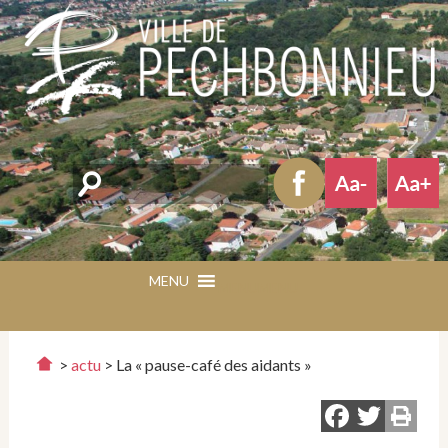
Rechercher
MENU
MENU
>
actu
>
La « pause-café des aidants »
Faceb
Twit