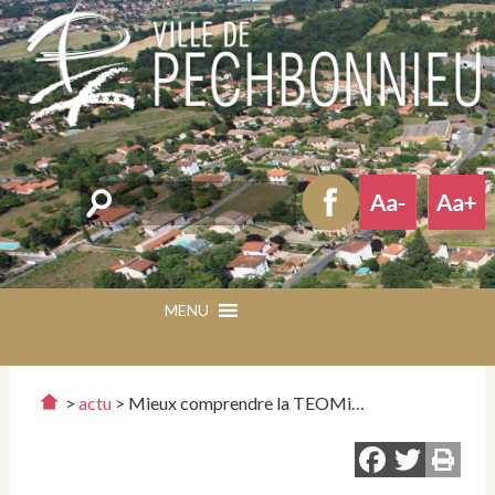
Rechercher
MENU
MENU
>
actu
>
Mieux comprendre la TEOMi…
Faceb
Twit