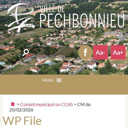
Rechercher
MENU
MENU
>
Conseil municipal ou CCAS
>
CM du
20/02/2026
WP File