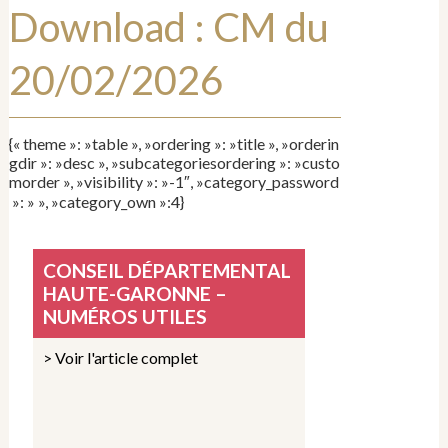
Download :
CM du
20/02/2026
{« theme »: »table », »ordering »: »title », »orderin
gdir »: »desc », »subcategoriesordering »: »custo
morder », »visibility »: »-1″, »category_password
»: » », »category_own »:4}
CONSEIL DÉPARTEMENTAL
HAUTE-GARONNE –
NUMÉROS UTILES
> Voir l'article complet