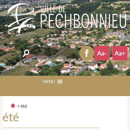
Rechercher
MENU
MENU
>
été
été