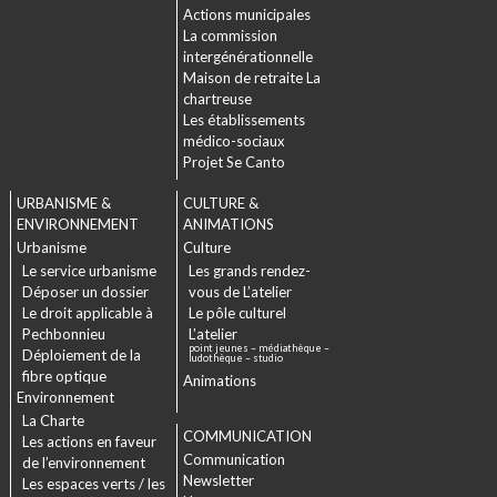
Actions municipales
La commission
intergénérationnelle
Maison de retraite La
chartreuse
Les établissements
médico-sociaux
Projet Se Canto
URBANISME &
CULTURE &
ENVIRONNEMENT
ANIMATIONS
Urbanisme
Culture
Le service urbanisme
Les grands rendez-
Déposer un dossier
vous de L’atelier
Le droit applicable à
Le pôle culturel
Pechbonnieu
L’atelier
point jeunes – médiathèque –
Déploiement de la
ludothèque – studio
fibre optique
Animations
Environnement
La Charte
COMMUNICATION
Les actions en faveur
Communication
de l’environnement
Newsletter
Les espaces verts / les