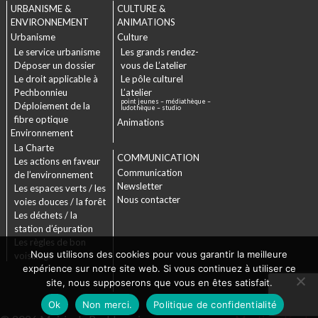
URBANISME &
CULTURE &
ENVIRONNEMENT
ANIMATIONS
Urbanisme
Culture
Le service urbanisme
Les grands rendez-
Déposer un dossier
vous de L’atelier
Le droit applicable à
Le pôle culturel
Pechbonnieu
L’atelier
point jeunes – médiathèque –
Déploiement de la
ludothèque – studio
fibre optique
Animations
Environnement
La Charte
COMMUNICATION
Les actions en faveur
Communication
de l’environnement
Newsletter
Les espaces verts / les
Nous contacter
voies douces / la forêt
Les déchets / la
station d’épuration
Les règles de bon
Nous utilisons des cookies pour vous garantir la meilleure
voisinage
expérience sur notre site web. Si vous continuez à utiliser ce
site, nous supposerons que vous en êtes satisfait.
Ok
Non merci.
Politique de confidentialité