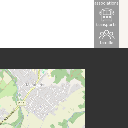
associations
transports
famille