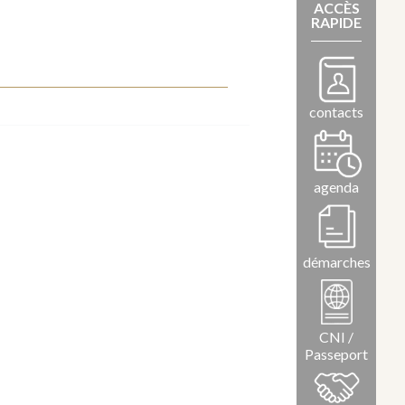
ACCÈS
RAPIDE
contacts
agenda
démarches
CNI /
Passeport