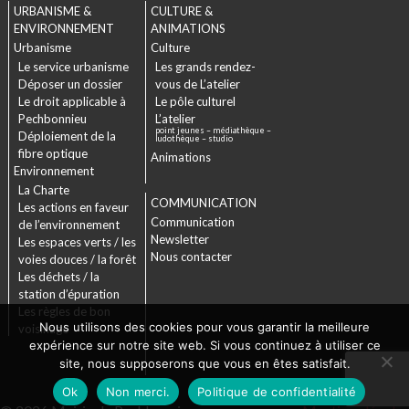
URBANISME &
CULTURE &
ENVIRONNEMENT
ANIMATIONS
Urbanisme
Culture
Le service urbanisme
Les grands rendez-
Déposer un dossier
vous de L’atelier
Le droit applicable à
Le pôle culturel
Pechbonnieu
L’atelier
point jeunes – médiathèque –
Déploiement de la
ludothèque – studio
fibre optique
Animations
Environnement
La Charte
COMMUNICATION
Les actions en faveur
Communication
de l’environnement
Newsletter
Les espaces verts / les
Nous contacter
voies douces / la forêt
Les déchets / la
station d’épuration
Les règles de bon
Nous utilisons des cookies pour vous garantir la meilleure
voisinage
expérience sur notre site web. Si vous continuez à utiliser ce
site, nous supposerons que vous en êtes satisfait.
Ok
Non merci.
Politique de confidentialité