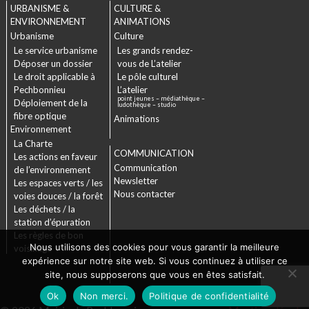
URBANISME &
CULTURE &
ENVIRONNEMENT
ANIMATIONS
Urbanisme
Culture
Le service urbanisme
Les grands rendez-
Déposer un dossier
vous de L’atelier
Le droit applicable à
Le pôle culturel
Pechbonnieu
L’atelier
point jeunes – médiathèque –
Déploiement de la
ludothèque – studio
fibre optique
Animations
Environnement
La Charte
COMMUNICATION
Les actions en faveur
Communication
de l’environnement
Newsletter
Les espaces verts / les
Nous contacter
voies douces / la forêt
Les déchets / la
station d’épuration
Les règles de bon
Nous utilisons des cookies pour vous garantir la meilleure
voisinage
expérience sur notre site web. Si vous continuez à utiliser ce
site, nous supposerons que vous en êtes satisfait.
Ok
Non merci.
Politique de confidentialité