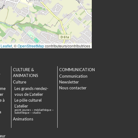
Leaflet
, ©
OpenStreetMap
contributeurs/contributrices
CULTURE &
COMMUNICATION
T
ANIMATIONS
Communication
Culture
Newsletter
Nous contacter
sme
Les grands rendez-
er
vous de L’atelier
e à
Le pôle culturel
L’atelier
point jeunes – médiathèque –
a
ludothèque – studio
Animations
veur