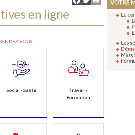
Facebook
Twitter
VOTRE M
ives en ligne
Le con
L
P
E
 RENDEZ-VOUS
Les se
Démar
March
Formu
Social - Santé
Travail -
Formation