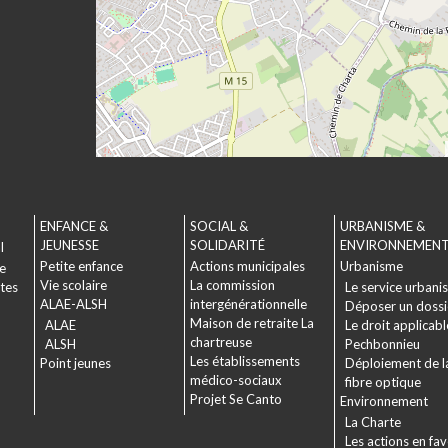
ENFANCE &
SOCIAL &
URBANISME &
JEUNESSE
SOLIDARITÉ
ENVIRONNEMEN
l
Petite enfance
Actions municipales
Urbanisme
le
Vie scolaire
La commission
ctes
Le service urbani
ALAE-ALSH
intergénérationnelle
Déposer un dossi
Maison de retraite La
ALAE
Le droit applicabl
chartreuse
ALSH
Pechbonnieu
Les établissements
Point jeunes
Déploiement de l
médico-sociaux
fibre optique
Projet Se Canto
Environnement
La Charte
Les actions en fa