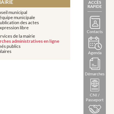
AIRIE
ACCÈS
RAPIDE
seil municipal
’équipe municipale
ublication des actes
xpression libre
Contacts
rvices de la mairie
ches administratives en ligne
és publics
laires
Agenda
Démarches
CNI /
Passeport