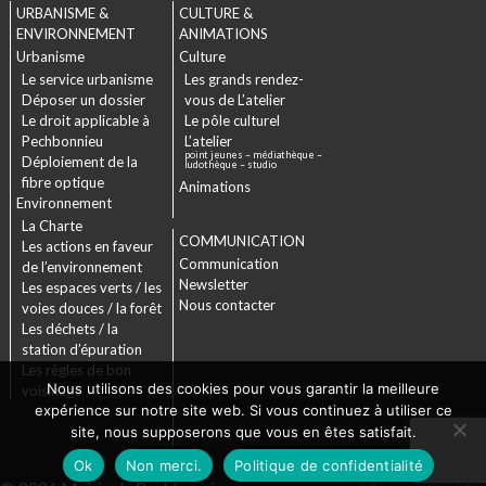
URBANISME &
CULTURE &
ENVIRONNEMENT
ANIMATIONS
Urbanisme
Culture
Le service urbanisme
Les grands rendez-
Déposer un dossier
vous de L’atelier
Le droit applicable à
Le pôle culturel
Pechbonnieu
L’atelier
point jeunes – médiathèque –
Déploiement de la
ludothèque – studio
fibre optique
Animations
Environnement
La Charte
COMMUNICATION
Les actions en faveur
Communication
de l’environnement
Newsletter
Les espaces verts / les
Nous contacter
voies douces / la forêt
Les déchets / la
station d’épuration
Les règles de bon
Nous utilisons des cookies pour vous garantir la meilleure
voisinage
expérience sur notre site web. Si vous continuez à utiliser ce
site, nous supposerons que vous en êtes satisfait.
Ok
Non merci.
Politique de confidentialité