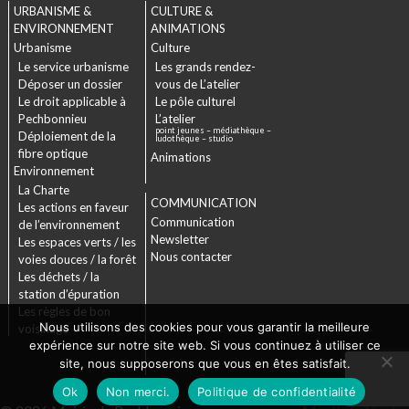
URBANISME &
CULTURE &
ENVIRONNEMENT
ANIMATIONS
Urbanisme
Culture
Le service urbanisme
Les grands rendez-
Déposer un dossier
vous de L’atelier
Le droit applicable à
Le pôle culturel
Pechbonnieu
L’atelier
point jeunes – médiathèque –
Déploiement de la
ludothèque – studio
fibre optique
Animations
Environnement
La Charte
COMMUNICATION
Les actions en faveur
Communication
de l’environnement
Newsletter
Les espaces verts / les
Nous contacter
voies douces / la forêt
Les déchets / la
station d’épuration
Les règles de bon
Nous utilisons des cookies pour vous garantir la meilleure
voisinage
expérience sur notre site web. Si vous continuez à utiliser ce
site, nous supposerons que vous en êtes satisfait.
Ok
Non merci.
Politique de confidentialité