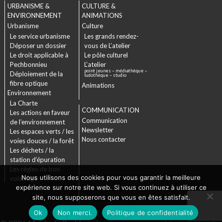
URBANISME &
CULTURE &
ENVIRONNEMENT
ANIMATIONS
Urbanisme
Culture
Le service urbanisme
Les grands rendez-
Déposer un dossier
vous de L’atelier
Le droit applicable à
Le pôle culturel
Pechbonnieu
L’atelier
point jeunes – médiathèque –
Déploiement de la
ludothèque – studio
fibre optique
Animations
Environnement
La Charte
COMMUNICATION
Les actions en faveur
Communication
de l’environnement
Newsletter
Les espaces verts / les
Nous contacter
voies douces / la forêt
Les déchets / la
station d’épuration
Les règles de bon
Nous utilisons des cookies pour vous garantir la meilleure
voisinage
expérience sur notre site web. Si vous continuez à utiliser ce
site, nous supposerons que vous en êtes satisfait.
Ok
Non merci.
Politique de confidentialité