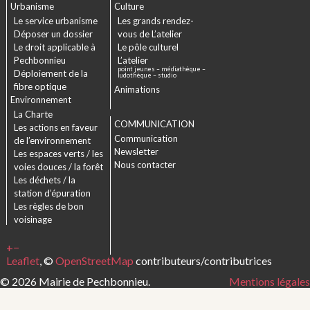
Urbanisme
Culture
Le service urbanisme
Les grands rendez-
Déposer un dossier
vous de L’atelier
Le droit applicable à
Le pôle culturel
Pechbonnieu
L’atelier
point jeunes – médiathèque –
Déploiement de la
ludothèque – studio
fibre optique
Animations
Environnement
La Charte
COMMUNICATION
Les actions en faveur
Communication
de l’environnement
Newsletter
Les espaces verts / les
Nous contacter
voies douces / la forêt
Les déchets / la
station d’épuration
Les règles de bon
voisinage
+
−
Leaflet
, ©
OpenStreetMap
contributeurs/contributrices
© 2026 Mairie de Pechbonnieu.
Mentions légales