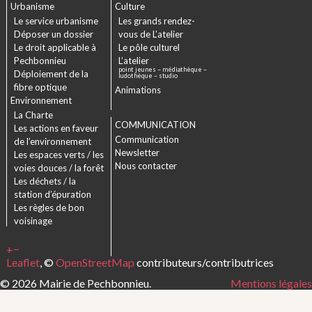
Urbanisme
Culture
Le service urbanisme
Les grands rendez-
Déposer un dossier
vous de L’atelier
Le droit applicable à
Le pôle culturel
Pechbonnieu
L’atelier
point jeunes – médiathèque –
Déploiement de la
ludothèque – studio
fibre optique
Animations
Environnement
La Charte
COMMUNICATION
Les actions en faveur
Communication
de l’environnement
Newsletter
Les espaces verts / les
Nous contacter
voies douces / la forêt
Les déchets / la
station d’épuration
Les règles de bon
voisinage
+
−
Leaflet
, ©
OpenStreetMap
contributeurs/contributrices
© 2026 Mairie de Pechbonnieu.
Mentions légales