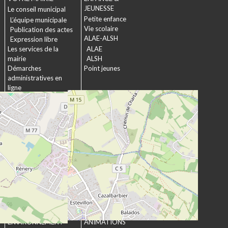
JEUNESSE
Le conseil municipal
Petite enfance
L’équipe municipale
Vie scolaire
Publication des actes
ALAE-ALSH
Expression libre
Les services de la
ALAE
mairie
ALSH
Démarches
Point jeunes
administratives en
ligne
Formulaires
SOCIAL &
Marchés publics
SOLIDARITÉ
Actions municipales
La commission
intergénérationnelle
Maison de retraite La
chartreuse
Les établissements
médico-sociaux
Projet Se Canto
URBANISME &
CULTURE &
ENVIRONNEMENT
ANIMATIONS