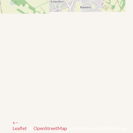
+
−
Leaflet
, ©
OpenStreetMap
contributeurs/contributrices