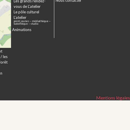
Nous contacter
sme
Les grands rendez-
er
vous de L’atelier
e à
Le pôle culturel
L’atelier
point jeunes – médiathèque –
a
ludothèque – studio
Animations
veur
nt
/ les
forêt
on
Mentions légales