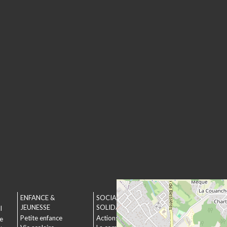
ENFANCE &
SOCIAL &
URBANISME &
JEUNESSE
SOLIDARITÉ
ENVIRONNEMEN
l
Petite enfance
Actions municipales
Urbanisme
le