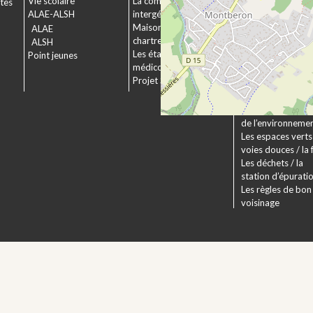
Vie scolaire
La commission
ctes
Le service urbani
ALAE-ALSH
intergénérationnelle
Déposer un dossi
Maison de retraite La
ALAE
Le droit applicabl
chartreuse
ALSH
Pechbonnieu
Les établissements
Point jeunes
Déploiement de l
médico-sociaux
fibre optique
Projet Se Canto
Environnement
La Charte
Les actions en fa
de l’environneme
Les espaces verts 
voies douces / la 
Les déchets / la
station d’épurati
Les règles de bon
voisinage