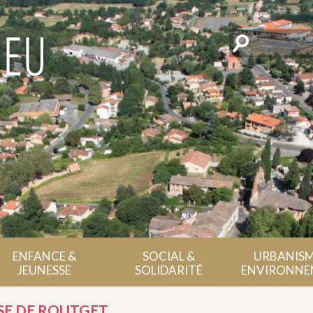
Rechercher
ENFANCE &
SOCIAL &
URBANISM
JEUNESSE
SOLIDARITÉ
ENVIRONNE
SE DE ROUTGET