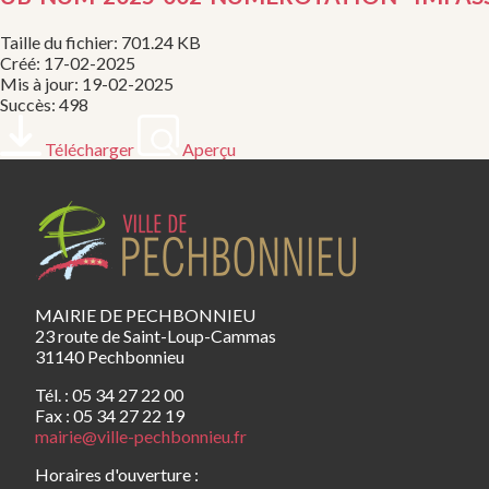
Taille du fichier: 701.24 KB
Créé: 17-02-2025
Mis à jour: 19-02-2025
Succès: 498
Télécharger
Aperçu
MAIRIE DE PECHBONNIEU
23 route de Saint-Loup-Cammas
31140 Pechbonnieu
Tél. : 05 34 27 22 00
Fax : 05 34 27 22 19
mairie@ville-pechbonnieu.fr
Horaires d'ouverture :