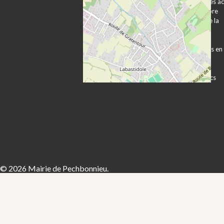
Plan d’accès et
Publication des a
transports
Expression libre
Vie associative
Les services de la
Vie économique
mairie
Sécurité Prévention
Démarches
Contacts utiles
administratives en
ligne
Formulaires
Marchés publics
© 2026 Mairie de Pechbonnieu.