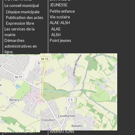
JEUNESSE
Le conseil municipal
Petite enfance
L’équipe municipale
Vie scolaire
Publication des actes
ALAE-ALSH
Expression libre
Les services de la
ALAE
mairie
ALSH
Démarches
Point jeunes
administratives en
ligne
Formulaires
SOCIAL &
Marchés publics
SOLIDARITÉ
Actions municipales
La commission
intergénérationnelle
Maison de retraite La
chartreuse
Les établissements
médico-sociaux
Projet Se Canto
URBANISME &
CULTURE &
ENVIRONNEMENT
ANIMATIONS