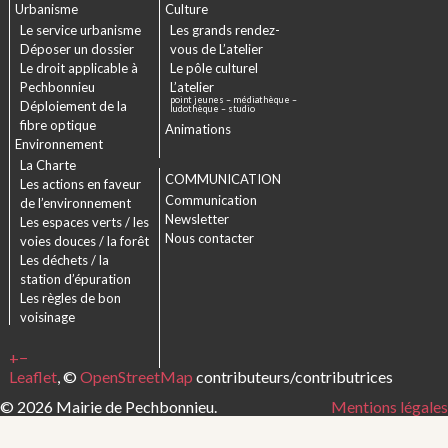
Urbanisme
Culture
Le service urbanisme
Les grands rendez-
Déposer un dossier
vous de L’atelier
Le droit applicable à
Le pôle culturel
Pechbonnieu
L’atelier
point jeunes – médiathèque –
Déploiement de la
ludothèque – studio
fibre optique
Animations
Environnement
La Charte
COMMUNICATION
Les actions en faveur
Communication
de l’environnement
Newsletter
Les espaces verts / les
Nous contacter
voies douces / la forêt
Les déchets / la
station d’épuration
Les règles de bon
voisinage
+
−
Leaflet
, ©
OpenStreetMap
contributeurs/contributrices
© 2026 Mairie de Pechbonnieu.
Mentions légales