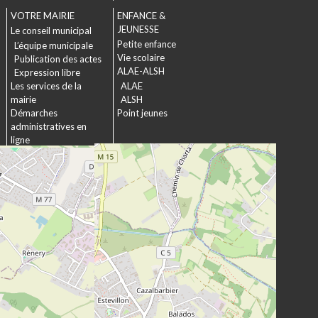
VOTRE MAIRIE
ENFANCE &
JEUNESSE
Le conseil municipal
Petite enfance
L’équipe municipale
Vie scolaire
Publication des actes
ALAE-ALSH
Expression libre
Les services de la
ALAE
mairie
ALSH
Démarches
Point jeunes
administratives en
ligne
Formulaires
SOCIAL &
Marchés publics
SOLIDARITÉ
Actions municipales
La commission
intergénérationnelle
Maison de retraite La
chartreuse
Les établissements
médico-sociaux
Projet Se Canto
URBANISME &
CULTURE &