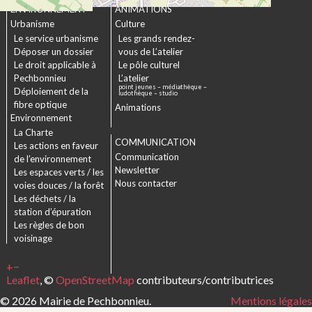
ENVIRONNEMENT
ANIMATIONS
Urbanisme
Culture
Le service urbanisme
Les grands rendez-
Déposer un dossier
vous de L’atelier
Le droit applicable à
Le pôle culturel
Pechbonnieu
L’atelier
point jeunes – médiathèque –
Déploiement de la
ludothèque – studio
fibre optique
Animations
Environnement
La Charte
COMMUNICATION
Les actions en faveur
Communication
de l’environnement
Newsletter
Les espaces verts / les
Nous contacter
voies douces / la forêt
Les déchets / la
station d’épuration
Les règles de bon
voisinage
+
−
Leaflet
, ©
OpenStreetMap
contributeurs/contributrices
© 2026 Mairie de Pechbonnieu.
Mentions légales