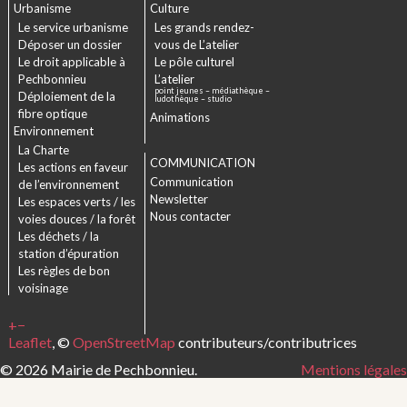
Urbanisme
Culture
Le service urbanisme
Les grands rendez-
Déposer un dossier
vous de L’atelier
Le droit applicable à
Le pôle culturel
Pechbonnieu
L’atelier
point jeunes – médiathèque –
Déploiement de la
ludothèque – studio
fibre optique
Animations
Environnement
La Charte
COMMUNICATION
Les actions en faveur
Communication
de l’environnement
Newsletter
Les espaces verts / les
Nous contacter
voies douces / la forêt
Les déchets / la
station d’épuration
Les règles de bon
voisinage
+
−
Leaflet
, ©
OpenStreetMap
contributeurs/contributrices
© 2026 Mairie de Pechbonnieu.
Mentions légales