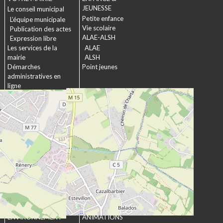
JEUNESSE
Le conseil municipal
Petite enfance
L’équipe municipale
Vie scolaire
Publication des actes
ALAE-ALSH
Expression libre
Les services de la
ALAE
mairie
ALSH
Démarches
Point jeunes
administratives en
ligne
Formulaires
SOCIAL &
Marchés publics
SOLIDARITÉ
Actions municipales
La commission
intergénérationnelle
Maison de retraite La
chartreuse
Les établissements
médico-sociaux
Projet Se Canto
URBANISME &
CULTURE &
ENVIRONNEMENT
ANIMATIONS