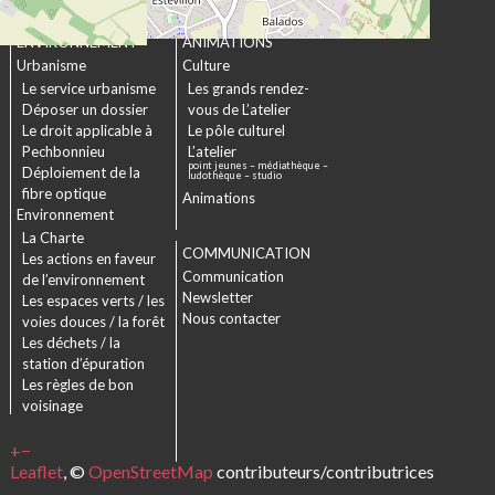
URBANISME &
CULTURE &
ENVIRONNEMENT
ANIMATIONS
Urbanisme
Culture
Le service urbanisme
Les grands rendez-
Déposer un dossier
vous de L’atelier
Le droit applicable à
Le pôle culturel
Pechbonnieu
L’atelier
point jeunes – médiathèque –
Déploiement de la
ludothèque – studio
fibre optique
Animations
Environnement
La Charte
COMMUNICATION
Les actions en faveur
Communication
de l’environnement
Newsletter
Les espaces verts / les
Nous contacter
voies douces / la forêt
Les déchets / la
station d’épuration
Les règles de bon
voisinage
+
−
Leaflet
, ©
OpenStreetMap
contributeurs/contributrices