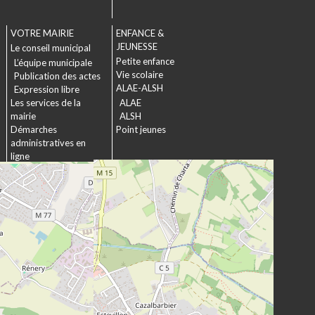
VOTRE MAIRIE
ENFANCE &
JEUNESSE
Le conseil municipal
Petite enfance
L’équipe municipale
Vie scolaire
Publication des actes
ALAE-ALSH
Expression libre
Les services de la
ALAE
mairie
ALSH
Démarches
Point jeunes
administratives en
ligne
Formulaires
SOCIAL &
Marchés publics
SOLIDARITÉ
Actions municipales
La commission
intergénérationnelle
Maison de retraite La
chartreuse
Les établissements
médico-sociaux
Projet Se Canto