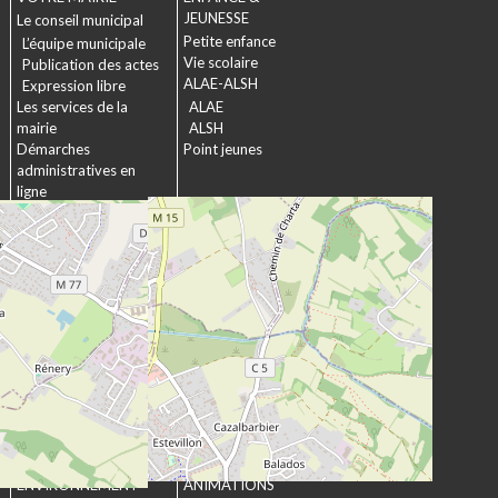
JEUNESSE
Le conseil municipal
Petite enfance
L’équipe municipale
Vie scolaire
Publication des actes
ALAE-ALSH
Expression libre
Les services de la
ALAE
mairie
ALSH
Démarches
Point jeunes
administratives en
ligne
Formulaires
SOCIAL &
Marchés publics
SOLIDARITÉ
Actions municipales
La commission
intergénérationnelle
Maison de retraite La
chartreuse
Les établissements
médico-sociaux
Projet Se Canto
URBANISME &
CULTURE &
ENVIRONNEMENT
ANIMATIONS