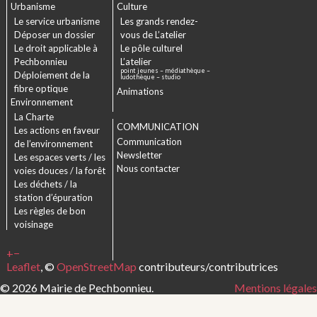
Urbanisme
Culture
Le service urbanisme
Les grands rendez-
Déposer un dossier
vous de L’atelier
Le droit applicable à
Le pôle culturel
Pechbonnieu
L’atelier
point jeunes – médiathèque –
Déploiement de la
ludothèque – studio
fibre optique
Animations
Environnement
La Charte
COMMUNICATION
Les actions en faveur
Communication
de l’environnement
Newsletter
Les espaces verts / les
Nous contacter
voies douces / la forêt
Les déchets / la
station d’épuration
Les règles de bon
voisinage
+
−
Leaflet
, ©
OpenStreetMap
contributeurs/contributrices
© 2026 Mairie de Pechbonnieu.
Mentions légales