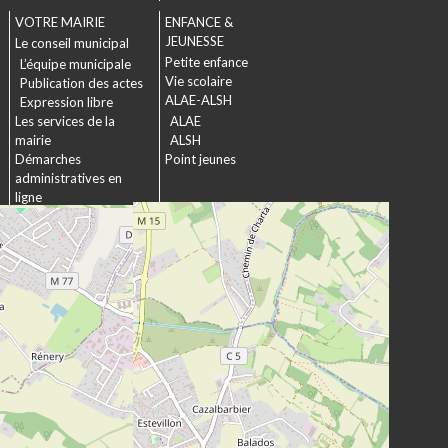
VOTRE MAIRIE
ENFANCE &
JEUNESSE
Le conseil municipal
Petite enfance
L’équipe municipale
Vie scolaire
Publication des actes
ALAE-ALSH
Expression libre
Les services de la
ALAE
mairie
ALSH
Démarches
Point jeunes
administratives en
ligne
Formulaires
SOCIAL &
Marchés publics
SOLIDARITÉ
Actions municipales
La commission
intergénérationnelle
Maison de retraite La
chartreuse
Les établissements
médico-sociaux
Projet Se Canto
URBANISME &
CULTURE &