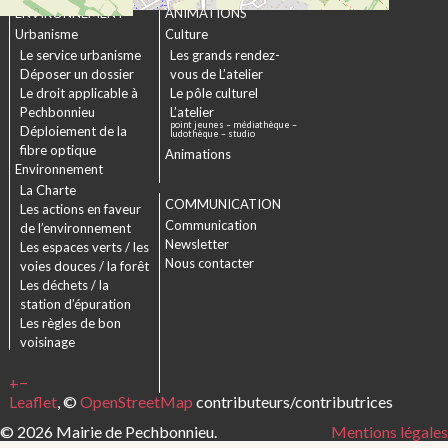
ENVIRONNEMENT
ANIMATIONS
Urbanisme
Culture
Le service urbanisme
Les grands rendez-
Déposer un dossier
vous de L’atelier
Le droit applicable à
Le pôle culturel
Pechbonnieu
L’atelier
point jeunes – médiathèque –
Déploiement de la
ludothèque – studio
fibre optique
Animations
Environnement
La Charte
COMMUNICATION
Les actions en faveur
Communication
de l’environnement
Newsletter
Les espaces verts / les
Nous contacter
voies douces / la forêt
Les déchets / la
station d’épuration
Les règles de bon
voisinage
+
−
Leaflet
, ©
OpenStreetMap
contributeurs/contributrices
© 2026 Mairie de Pechbonnieu.
Mentions légales