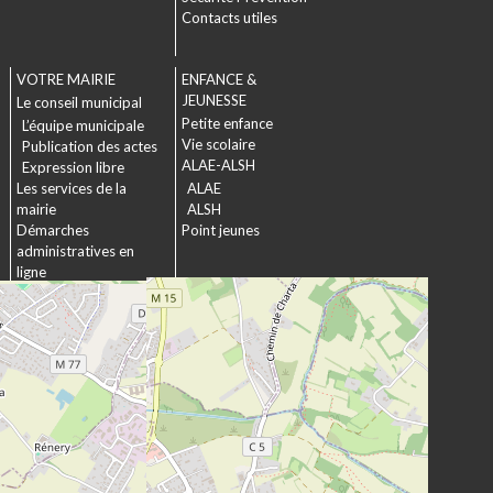
Contacts utiles
VOTRE MAIRIE
ENFANCE &
JEUNESSE
Le conseil municipal
Petite enfance
L’équipe municipale
Vie scolaire
Publication des actes
ALAE-ALSH
Expression libre
Les services de la
ALAE
mairie
ALSH
Démarches
Point jeunes
administratives en
ligne
Formulaires
SOCIAL &
Marchés publics
SOLIDARITÉ
Actions municipales
La commission
intergénérationnelle
Maison de retraite La
chartreuse
Les établissements
médico-sociaux