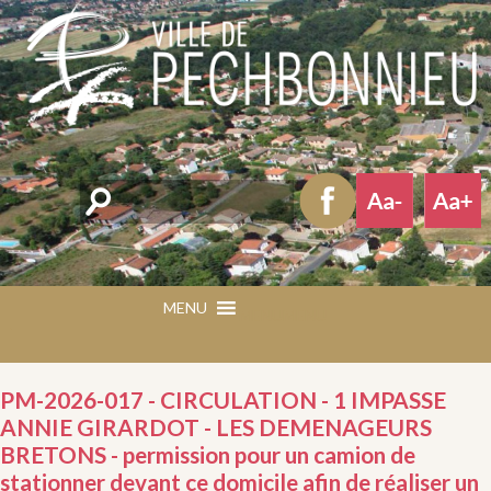
Rechercher
MENU
MENU
PM-2026-017 - CIRCULATION - 1 IMPASSE
ANNIE GIRARDOT - LES DEMENAGEURS
BRETONS - permission pour un camion de
stationner devant ce domicile afin de réaliser un