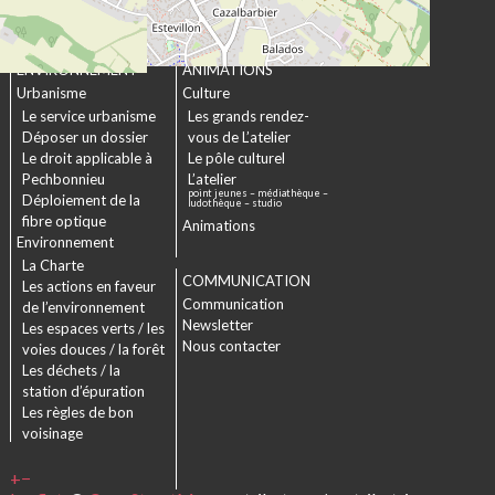
Projet Se Canto
URBANISME &
CULTURE &
ENVIRONNEMENT
ANIMATIONS
Urbanisme
Culture
Le service urbanisme
Les grands rendez-
Déposer un dossier
vous de L’atelier
Le droit applicable à
Le pôle culturel
Pechbonnieu
L’atelier
point jeunes – médiathèque –
Déploiement de la
ludothèque – studio
fibre optique
Animations
Environnement
La Charte
COMMUNICATION
Les actions en faveur
Communication
de l’environnement
Newsletter
Les espaces verts / les
Nous contacter
voies douces / la forêt
Les déchets / la
station d’épuration
Les règles de bon
voisinage
+
−