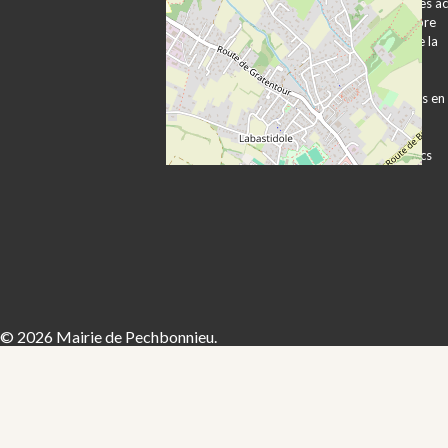
Plan d’accès et
Publication des a
transports
Expression libre
Vie associative
Les services de la
Vie économique
mairie
Sécurité Prévention
Démarches
Contacts utiles
administratives en
ligne
Formulaires
Marchés publics
© 2026 Mairie de Pechbonnieu.