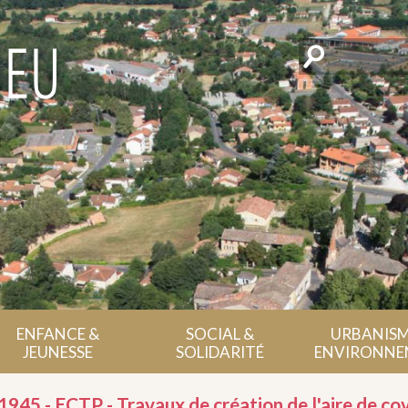
Rechercher
ENFANCE &
SOCIAL &
URBANISM
JEUNESSE
SOLIDARITÉ
ENVIRONNE
- ECTP - Travaux de création de l'aire de covo