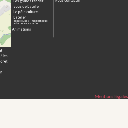
Nous contacter
sme
Les grands rendez-
er
vous de L’atelier
e à
Le pôle culturel
L’atelier
point jeunes – médiathèque –
a
ludothèque – studio
Animations
veur
nt
/ les
forêt
on
Mentions légales