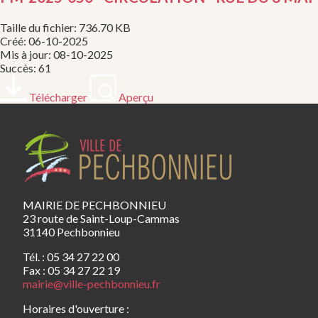
Taille du fichier: 736.70 KB
Créé: 06-10-2025
Mis à jour: 08-10-2025
Succès: 61
Télécharger
Aperçu
MAIRIE DE PECHBONNIEU
23 route de Saint-Loup-Cammas
31140 Pechbonnieu
Tél. : 05 34 27 22 00
Fax : 05 34 27 22 19
mairie@ville-pechbonnieu.fr
Horaires d'ouverture :