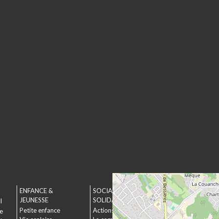
ENFANCE &
SOCIAL &
URBANISME &
JEUNESSE
SOLIDARITÉ
ENVIRONNEMEN
l
Petite enfance
Actions municipales
Urbanisme
le