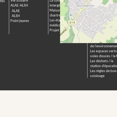
Vie scolaire
La commission
ctes
Le service urbani
ALAE-ALSH
intergénérationnelle
Déposer un dossi
Maison de retraite La
ALAE
Le droit applicabl
chartreuse
ALSH
Pechbonnieu
Les établissements
Point jeunes
Déploiement de l
médico-sociaux
fibre optique
Projet Se Canto
Environnement
La Charte
Les actions en fa
de l’environneme
Les espaces verts 
voies douces / la 
Les déchets / la
station d’épurati
Les règles de bon
voisinage