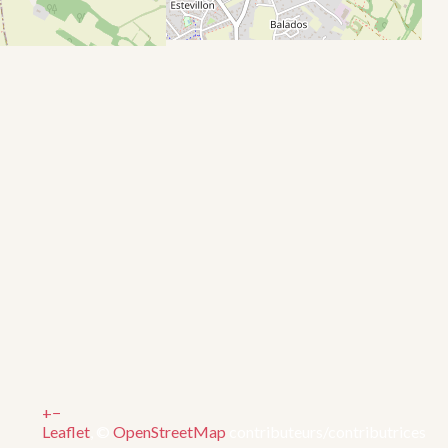
+
−
Leaflet
, ©
OpenStreetMap
contributeurs/contributrices