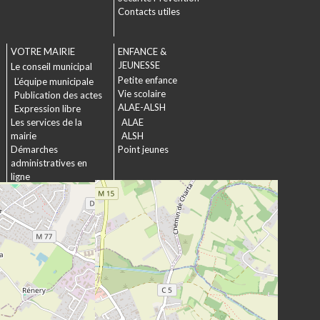
Contacts utiles
VOTRE MAIRIE
ENFANCE &
JEUNESSE
Le conseil municipal
Petite enfance
L’équipe municipale
Vie scolaire
Publication des actes
ALAE-ALSH
Expression libre
Les services de la
ALAE
mairie
ALSH
Démarches
Point jeunes
administratives en
ligne
Formulaires
SOCIAL &
Marchés publics
SOLIDARITÉ
Actions municipales
La commission
intergénérationnelle
Maison de retraite La
chartreuse
Les établissements
médico-sociaux