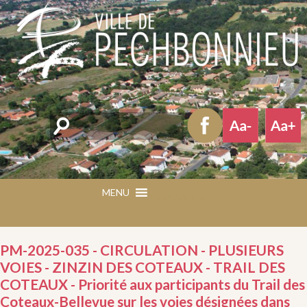
Rechercher
MENU
MENU
PM-2025-035 - CIRCULATION - PLUSIEURS
VOIES - ZINZIN DES COTEAUX - TRAIL DES
COTEAUX - Priorité aux participants du Trail des
Coteaux-Bellevue sur les voies désignées dans