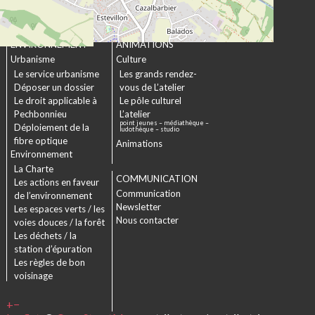
Projet Se Canto
URBANISME &
CULTURE &
ENVIRONNEMENT
ANIMATIONS
Urbanisme
Culture
Le service urbanisme
Les grands rendez-
Déposer un dossier
vous de L’atelier
Le droit applicable à
Le pôle culturel
Pechbonnieu
L’atelier
point jeunes – médiathèque –
Déploiement de la
ludothèque – studio
fibre optique
Animations
Environnement
La Charte
COMMUNICATION
Les actions en faveur
Communication
de l’environnement
Newsletter
Les espaces verts / les
Nous contacter
voies douces / la forêt
Les déchets / la
station d’épuration
Les règles de bon
voisinage
+
−