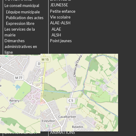
JEUNESSE
Le conseil municipal
Petite enfance
L’équipe municipale
Vie scolaire
Publication des actes
ALAE-ALSH
Expression libre
Les services de la
ALAE
mairie
ALSH
Démarches
Point jeunes
administratives en
ligne
Formulaires
SOCIAL &
Marchés publics
SOLIDARITÉ
Actions municipales
La commission
intergénérationnelle
Maison de retraite La
chartreuse
Les établissements
médico-sociaux
Projet Se Canto
URBANISME &
CULTURE &
ENVIRONNEMENT
ANIMATIONS