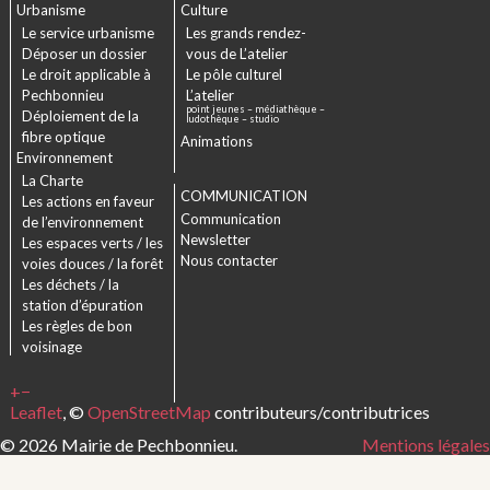
Urbanisme
Culture
Le service urbanisme
Les grands rendez-
Déposer un dossier
vous de L’atelier
Le droit applicable à
Le pôle culturel
Pechbonnieu
L’atelier
point jeunes – médiathèque –
Déploiement de la
ludothèque – studio
fibre optique
Animations
Environnement
La Charte
COMMUNICATION
Les actions en faveur
Communication
de l’environnement
Newsletter
Les espaces verts / les
Nous contacter
voies douces / la forêt
Les déchets / la
station d’épuration
Les règles de bon
voisinage
+
−
Leaflet
, ©
OpenStreetMap
contributeurs/contributrices
© 2026 Mairie de Pechbonnieu.
Mentions légales