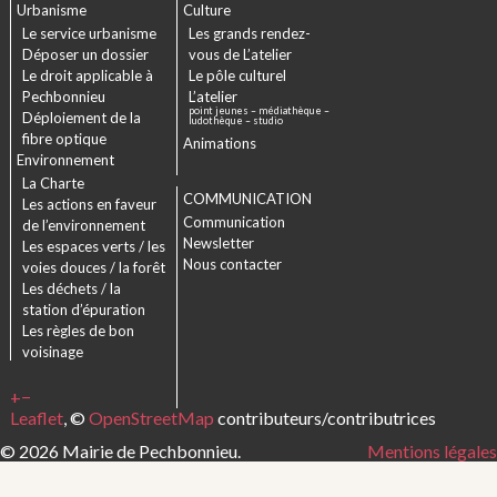
Urbanisme
Culture
Le service urbanisme
Les grands rendez-
Déposer un dossier
vous de L’atelier
Le droit applicable à
Le pôle culturel
Pechbonnieu
L’atelier
point jeunes – médiathèque –
Déploiement de la
ludothèque – studio
fibre optique
Animations
Environnement
La Charte
COMMUNICATION
Les actions en faveur
Communication
de l’environnement
Newsletter
Les espaces verts / les
Nous contacter
voies douces / la forêt
Les déchets / la
station d’épuration
Les règles de bon
voisinage
+
−
Leaflet
, ©
OpenStreetMap
contributeurs/contributrices
© 2026 Mairie de Pechbonnieu.
Mentions légales