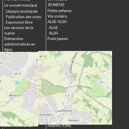
JEUNESSE
Le conseil municipal
Petite enfance
L’équipe municipale
Vie scolaire
Publication des actes
ALAE-ALSH
Expression libre
Les services de la
ALAE
mairie
ALSH
Démarches
Point jeunes
administratives en
ligne
Formulaires
SOCIAL &
Marchés publics
SOLIDARITÉ
Actions municipales
La commission
intergénérationnelle
Maison de retraite La
chartreuse
Les établissements
médico-sociaux
Projet Se Canto
URBANISME &
CULTURE &
ENVIRONNEMENT
ANIMATIONS