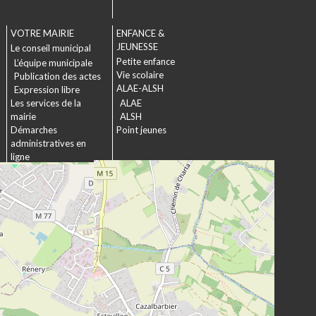
VOTRE MAIRIE
ENFANCE &
JEUNESSE
Le conseil municipal
Petite enfance
L’équipe municipale
Vie scolaire
Publication des actes
ALAE-ALSH
Expression libre
Les services de la
ALAE
mairie
ALSH
Démarches
Point jeunes
administratives en
ligne
Formulaires
SOCIAL &
Marchés publics
SOLIDARITÉ
Actions municipales
La commission
intergénérationnelle
Maison de retraite La
chartreuse
Les établissements
médico-sociaux
Projet Se Canto