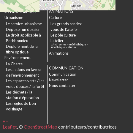
URBANISME &
CULTURE &
ENVIRONNEMENT
ANIMATIONS
Urbanisme
Culture
Le service urbanisme
Les grands rendez-
Déposer un dossier
vous de L’atelier
Le droit applicable à
Le pôle culturel
Pechbonnieu
L’atelier
point jeunes – médiathèque –
Déploiement de la
ludothèque – studio
fibre optique
Animations
Environnement
La Charte
COMMUNICATION
Les actions en faveur
Communication
de l’environnement
Newsletter
Les espaces verts / les
Nous contacter
voies douces / la forêt
Les déchets / la
station d’épuration
Les règles de bon
voisinage
+
−
Leaflet
, ©
OpenStreetMap
contributeurs/contributrices