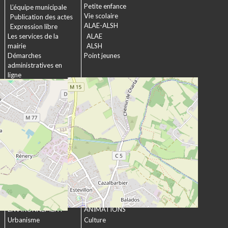
Petite enfance
L’équipe municipale
Vie scolaire
Publication des actes
ALAE-ALSH
Expression libre
Les services de la
ALAE
mairie
ALSH
Démarches
Point jeunes
administratives en
ligne
Formulaires
SOCIAL &
Marchés publics
SOLIDARITÉ
Actions municipales
La commission
intergénérationnelle
Maison de retraite La
chartreuse
Les établissements
médico-sociaux
Projet Se Canto
URBANISME &
CULTURE &
ENVIRONNEMENT
ANIMATIONS
Urbanisme
Culture