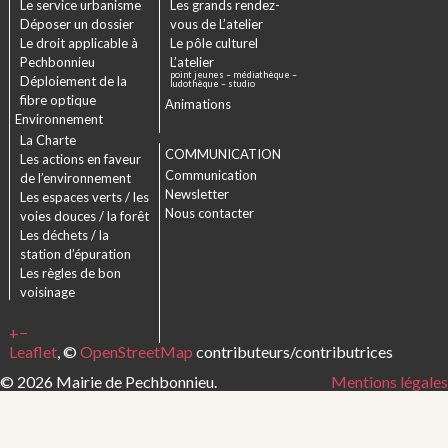
Le service urbanisme
Les grands rendez-
Déposer un dossier
vous de L’atelier
Le droit applicable à
Le pôle culturel
Pechbonnieu
L’atelier
point jeunes – médiathèque –
Déploiement de la
ludothèque – studio
fibre optique
Animations
Environnement
La Charte
COMMUNICATION
Les actions en faveur
Communication
de l’environnement
Newsletter
Les espaces verts / les
Nous contacter
voies douces / la forêt
Les déchets / la
station d’épuration
Les règles de bon
voisinage
+
−
Leaflet
, ©
OpenStreetMap
contributeurs/contributrices
© 2026 Mairie de Pechbonnieu.
Mentions légales