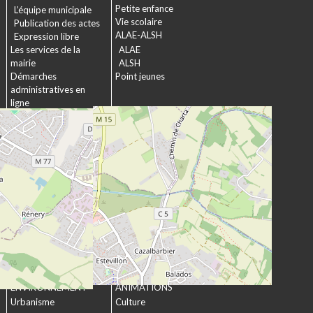
Petite enfance
L’équipe municipale
Vie scolaire
Publication des actes
ALAE-ALSH
Expression libre
Les services de la
ALAE
mairie
ALSH
Démarches
Point jeunes
administratives en
ligne
Formulaires
SOCIAL &
Marchés publics
SOLIDARITÉ
Actions municipales
La commission
intergénérationnelle
Maison de retraite La
chartreuse
Les établissements
médico-sociaux
Projet Se Canto
URBANISME &
CULTURE &
ENVIRONNEMENT
ANIMATIONS
Urbanisme
Culture