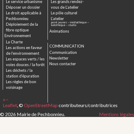
Le service urbanisme
Les grands rendez-
Déposer un dossier
vous de L’atelier
Le droit applicable à
Le pôle culturel
Pechbonnieu
L’atelier
point jeunes – médiathèque –
Déploiement de la
ludothèque – studio
fibre optique
Animations
Environnement
La Charte
COMMUNICATION
Les actions en faveur
Communication
de l’environnement
Newsletter
Les espaces verts / les
Nous contacter
voies douces / la forêt
Les déchets / la
station d’épuration
Les règles de bon
voisinage
+
−
Leaflet
, ©
OpenStreetMap
contributeurs/contributrices
© 2026 Mairie de Pechbonnieu.
Mentions légales