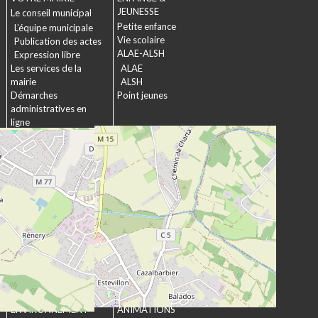
JEUNESSE
Le conseil municipal
Petite enfance
L’équipe municipale
Vie scolaire
Publication des actes
ALAE-ALSH
Expression libre
Les services de la
ALAE
mairie
ALSH
Démarches
Point jeunes
administratives en
ligne
Formulaires
SOCIAL &
Marchés publics
SOLIDARITÉ
Actions municipales
La commission
intergénérationnelle
Maison de retraite La
chartreuse
Les établissements
médico-sociaux
Projet Se Canto
URBANISME &
CULTURE &
ENVIRONNEMENT
ANIMATIONS