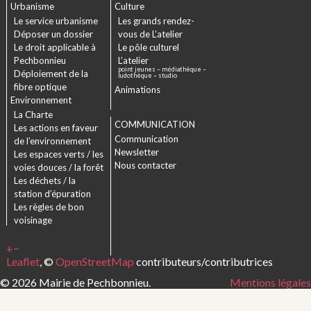
Urbanisme
Culture
Le service urbanisme
Les grands rendez-
Déposer un dossier
vous de L’atelier
Le droit applicable à
Le pôle culturel
Pechbonnieu
L’atelier
point jeunes – médiathèque –
Déploiement de la
ludothèque – studio
fibre optique
Animations
Environnement
La Charte
COMMUNICATION
Les actions en faveur
Communication
de l’environnement
Newsletter
Les espaces verts / les
Nous contacter
voies douces / la forêt
Les déchets / la
station d’épuration
Les règles de bon
voisinage
+
−
Leaflet
, ©
OpenStreetMap
contributeurs/contributrices
© 2026 Mairie de Pechbonnieu.
Mentions légales