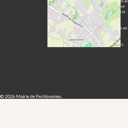
Plan d’accès et
Publication des a
transports
Expression libre
Vie associative
Les services de la
Vie économique
mairie
Sécurité Prévention
Démarches
Contacts utiles
administratives en
ligne
Formulaires
Marchés publics
© 2026 Mairie de Pechbonnieu.