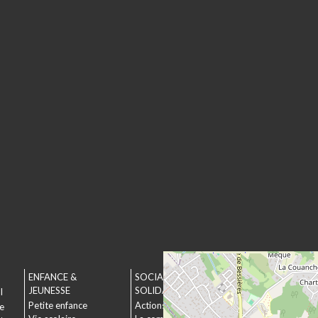
ENFANCE &
SOCIAL &
URBANISME &
JEUNESSE
SOLIDARITÉ
ENVIRONNEMEN
l
Petite enfance
Actions municipales
Urbanisme
le