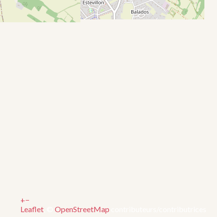
+
−
Leaflet
, ©
OpenStreetMap
contributeurs/contributrices