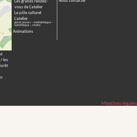
Nous contacter
sme
Les grands rendez-
er
vous de L’atelier
e à
Le pôle culturel
L’atelier
point jeunes – médiathèque –
a
ludothèque – studio
Animations
veur
nt
/ les
forêt
on
Mentions légales