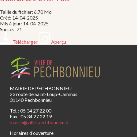
Taille du fichier: 6.70 Mo
Créé: 14-04-2025
Mis à jour: 14-04-2025
Succès: 71
Télécharger
Aperçu
MAIRIE DE PECHBONNIEU
23 route de Saint-Loup-Cammas
31140 Pechbonnieu
Tél. : 05 34 27 22 00
Fax : 05 34 27 22 19
mairie@ville-pechbonnieu.fr
Horaires d'ouverture :