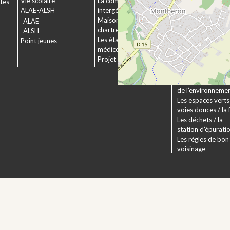
Vie scolaire
La commission
ctes
Le service urbani
ALAE-ALSH
intergénérationnelle
Déposer un dossi
Maison de retraite La
ALAE
Le droit applicabl
chartreuse
ALSH
Pechbonnieu
Les établissements
Point jeunes
Déploiement de l
médico-sociaux
fibre optique
Projet Se Canto
Environnement
La Charte
Les actions en fa
de l’environneme
Les espaces verts 
voies douces / la 
Les déchets / la
station d’épurati
Les règles de bon
voisinage