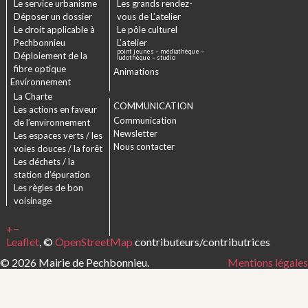
Le service urbanisme
Les grands rendez-
Déposer un dossier
vous de L’atelier
Le droit applicable à
Le pôle culturel
Pechbonnieu
L’atelier
point jeunes – médiathèque –
Déploiement de la
ludothèque – studio
fibre optique
Animations
Environnement
La Charte
COMMUNICATION
Les actions en faveur
Communication
de l’environnement
Newsletter
Les espaces verts / les
Nous contacter
voies douces / la forêt
Les déchets / la
station d’épuration
Les règles de bon
voisinage
+
−
Leaflet
, ©
OpenStreetMap
contributeurs/contributrices
© 2026 Mairie de Pechbonnieu.
Mentions légales