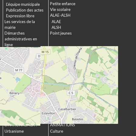
Petite enfance
L’équipe municipale
Vie scolaire
Publication des actes
ALAE-ALSH
Expression libre
Les services de la
ALAE
mairie
ALSH
Démarches
Point jeunes
administratives en
ligne
Formulaires
SOCIAL &
Marchés publics
SOLIDARITÉ
Actions municipales
La commission
intergénérationnelle
Maison de retraite La
chartreuse
Les établissements
médico-sociaux
Projet Se Canto
URBANISME &
CULTURE &
ENVIRONNEMENT
ANIMATIONS
Urbanisme
Culture