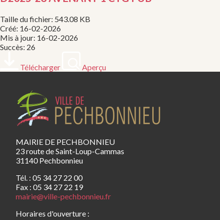
Taille du fichier: 543.08 KB
Créé: 16-02-2026
Mis à jour: 16-02-2026
Succès: 26
Télécharger
Aperçu
MAIRIE DE PECHBONNIEU
23 route de Saint-Loup-Cammas
31140 Pechbonnieu
Tél. : 05 34 27 22 00
Fax : 05 34 27 22 19
mairie@ville-pechbonnieu.fr
Horaires d'ouverture :