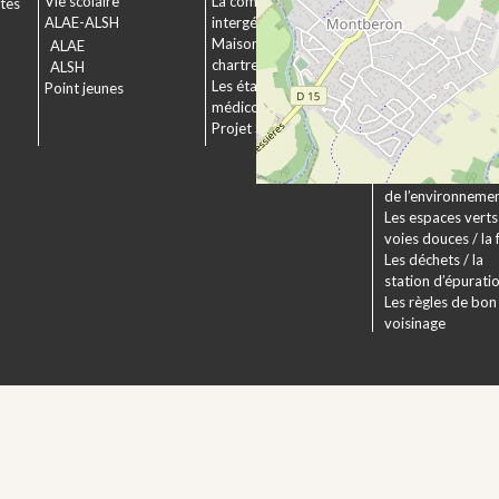
Vie scolaire
La commission
ctes
Le service urbani
ALAE-ALSH
intergénérationnelle
Déposer un dossi
Maison de retraite La
ALAE
Le droit applicabl
chartreuse
ALSH
Pechbonnieu
Les établissements
Point jeunes
Déploiement de l
médico-sociaux
fibre optique
Projet Se Canto
Environnement
La Charte
Les actions en fa
de l’environneme
Les espaces verts 
voies douces / la 
Les déchets / la
station d’épurati
Les règles de bon
voisinage