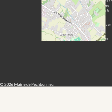
Plan d’accès et
Publication des a
transports
Expression libre
Vie associative
Les services de la
Vie économique
mairie
Sécurité Prévention
Démarches
Contacts utiles
administratives en
ligne
Formulaires
Marchés publics
© 2026 Mairie de Pechbonnieu.