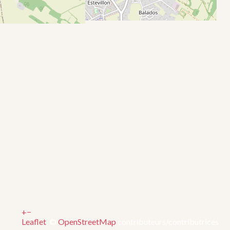
+
−
Leaflet
, ©
OpenStreetMap
contributeurs/contributrices