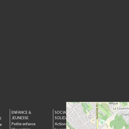
ENFANCE &
SOCIAL &
URBANISME &
JEUNESSE
SOLIDARITÉ
ENVIRONNEMEN
l
Petite enfance
Actions municipales
Urbanisme
le