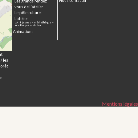
Nous contacter
sme
Les grands rendez-
er
vous de L’atelier
e à
Le pôle culturel
L’atelier
point jeunes – médiathèque –
a
ludothèque – studio
Animations
veur
nt
/ les
forêt
on
Mentions légales