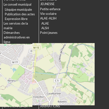
JEUNESSE
Le conseil municipal
Petite enfance
L’équipe municipale
Vie scolaire
Publication des actes
ALAE-ALSH
Expression libre
Les services de la
ALAE
mairie
ALSH
Démarches
Point jeunes
administratives en
ligne
Formulaires
SOCIAL &
Marchés publics
SOLIDARITÉ
Actions municipales
La commission
intergénérationnelle
Maison de retraite La
chartreuse
Les établissements
médico-sociaux
Projet Se Canto
URBANISME &
CULTURE &
ENVIRONNEMENT
ANIMATIONS