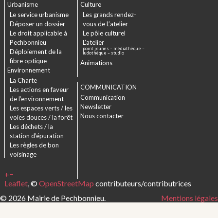
Urbanisme
Culture
Le service urbanisme
Les grands rendez-
Déposer un dossier
vous de L’atelier
Le droit applicable à
Le pôle culturel
Pechbonnieu
L’atelier
point jeunes – médiathèque –
Déploiement de la
ludothèque – studio
fibre optique
Animations
Environnement
La Charte
COMMUNICATION
Les actions en faveur
Communication
de l’environnement
Newsletter
Les espaces verts / les
Nous contacter
voies douces / la forêt
Les déchets / la
station d’épuration
Les règles de bon
voisinage
+
−
Leaflet
, ©
OpenStreetMap
contributeurs/contributrices
© 2026 Mairie de Pechbonnieu.
Mentions légales