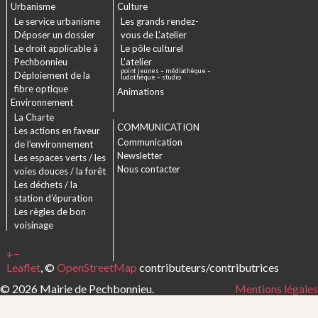
Urbanisme
Culture
Le service urbanisme
Les grands rendez-
Déposer un dossier
vous de L’atelier
Le droit applicable à
Le pôle culturel
Pechbonnieu
L’atelier
point jeunes – médiathèque –
Déploiement de la
ludothèque – studio
fibre optique
Animations
Environnement
La Charte
COMMUNICATION
Les actions en faveur
Communication
de l’environnement
Newsletter
Les espaces verts / les
Nous contacter
voies douces / la forêt
Les déchets / la
station d’épuration
Les règles de bon
voisinage
+
−
Leaflet
, ©
OpenStreetMap
contributeurs/contributrices
© 2026 Mairie de Pechbonnieu.
Mentions légales