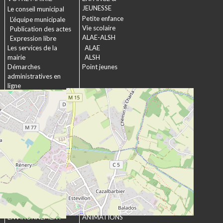
JEUNESSE
Le conseil municipal
Petite enfance
L’équipe municipale
Vie scolaire
Publication des actes
ALAE-ALSH
Expression libre
Les services de la
ALAE
mairie
ALSH
Démarches
Point jeunes
administratives en
ligne
Formulaires
SOCIAL &
Marchés publics
SOLIDARITÉ
Actions municipales
La commission
intergénérationnelle
Maison de retraite La
chartreuse
Les établissements
médico-sociaux
Projet Se Canto
URBANISME &
CULTURE &
ENVIRONNEMENT
ANIMATIONS