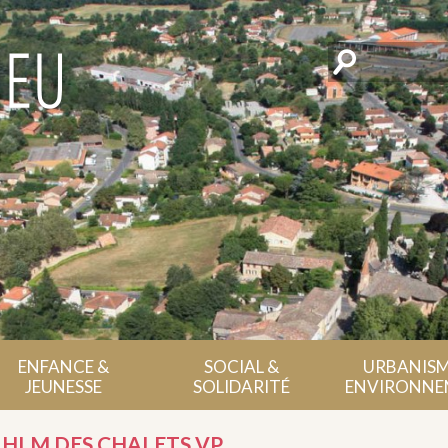
Rechercher
ENFANCE &
SOCIAL &
URBANISM
JEUNESSE
SOLIDARITÉ
ENVIRONNE
 HLM DES CHALETS VP