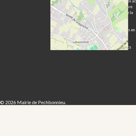
Plan d’accès et
Publication des a
transports
Expression libre
Vie associative
Les services de la
Vie économique
mairie
Sécurité Prévention
Démarches
Contacts utiles
administratives en
ligne
Formulaires
Marchés publics
© 2026 Mairie de Pechbonnieu.