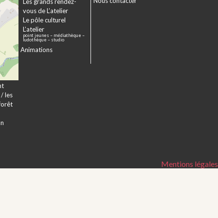
Nous contacter
sme
Les grands rendez-
er
vous de L’atelier
e à
Le pôle culturel
L’atelier
point jeunes – médiathèque –
a
ludothèque – studio
Animations
veur
nt
/ les
forêt
on
Mentions légales