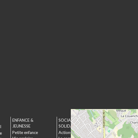
ENFANCE &
SOCIAL &
URBANISME &
JEUNESSE
SOLIDARITÉ
ENVIRONNEMEN
l
Petite enfance
Actions municipales
Urbanisme
le