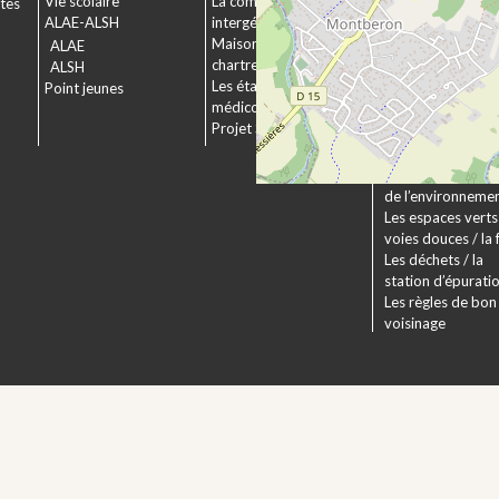
Vie scolaire
La commission
ctes
Le service urbani
ALAE-ALSH
intergénérationnelle
Déposer un dossi
Maison de retraite La
ALAE
Le droit applicabl
chartreuse
ALSH
Pechbonnieu
Les établissements
Point jeunes
Déploiement de l
médico-sociaux
fibre optique
Projet Se Canto
Environnement
La Charte
Les actions en fa
de l’environneme
Les espaces verts 
voies douces / la 
Les déchets / la
station d’épurati
Les règles de bon
voisinage