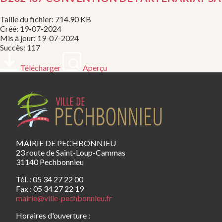
Taille du fichier: 714.90 KB
Créé: 19-07-2024
Mis à jour: 19-07-2024
Succès: 117
Télécharger
Aperçu
MAIRIE DE PECHBONNIEU
23 route de Saint-Loup-Cammas
31140 Pechbonnieu
Tél. : 05 34 27 22 00
Fax : 05 34 27 22 19
mairie@ville-pechbonnieu.fr
Horaires d'ouverture :