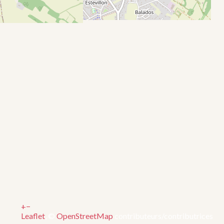
+
−
Leaflet
, ©
OpenStreetMap
contributeurs/contributrices