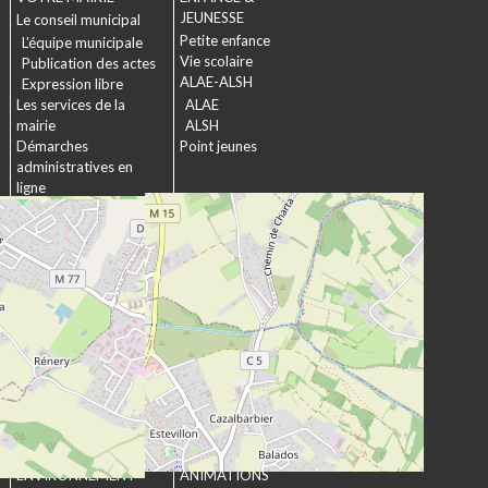
JEUNESSE
Le conseil municipal
Petite enfance
L’équipe municipale
Vie scolaire
Publication des actes
ALAE-ALSH
Expression libre
Les services de la
ALAE
mairie
ALSH
Démarches
Point jeunes
administratives en
ligne
Formulaires
SOCIAL &
Marchés publics
SOLIDARITÉ
Actions municipales
La commission
intergénérationnelle
Maison de retraite La
chartreuse
Les établissements
médico-sociaux
Projet Se Canto
URBANISME &
CULTURE &
ENVIRONNEMENT
ANIMATIONS