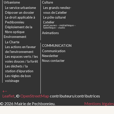
Urbanisme
Culture
Le service urbanisme
Les grands rendez-
Déposer un dossier
vous de L’atelier
Le droit applicable à
Le pôle culturel
Pechbonnieu
L’atelier
point jeunes – médiathèque –
Déploiement de la
ludothèque – studio
fibre optique
Animations
Environnement
La Charte
COMMUNICATION
Les actions en faveur
Communication
de l’environnement
Newsletter
Les espaces verts / les
Nous contacter
voies douces / la forêt
Les déchets / la
station d’épuration
Les règles de bon
voisinage
+
−
Leaflet
, ©
OpenStreetMap
contributeurs/contributrices
© 2026 Mairie de Pechbonnieu.
Mentions légales