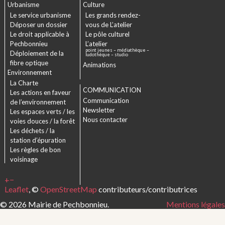
Urbanisme
Culture
Le service urbanisme
Les grands rendez-
Déposer un dossier
vous de L’atelier
Le droit applicable à
Le pôle culturel
Pechbonnieu
L’atelier
point jeunes – médiathèque –
Déploiement de la
ludothèque – studio
fibre optique
Animations
Environnement
La Charte
COMMUNICATION
Les actions en faveur
Communication
de l’environnement
Newsletter
Les espaces verts / les
Nous contacter
voies douces / la forêt
Les déchets / la
station d’épuration
Les règles de bon
voisinage
+
−
Leaflet
, ©
OpenStreetMap
contributeurs/contributrices
© 2026 Mairie de Pechbonnieu.
Mentions légales