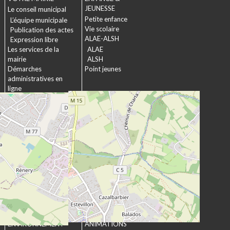
JEUNESSE
Le conseil municipal
Petite enfance
L’équipe municipale
Vie scolaire
Publication des actes
ALAE-ALSH
Expression libre
Les services de la
ALAE
mairie
ALSH
Démarches
Point jeunes
administratives en
ligne
Formulaires
SOCIAL &
Marchés publics
SOLIDARITÉ
Actions municipales
La commission
intergénérationnelle
Maison de retraite La
chartreuse
Les établissements
médico-sociaux
Projet Se Canto
URBANISME &
CULTURE &
ENVIRONNEMENT
ANIMATIONS