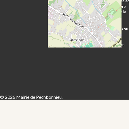
Plan d’accès et
Publication des a
transports
Expression libre
Vie associative
Les services de la
Vie économique
mairie
Sécurité Prévention
Démarches
Contacts utiles
administratives en
ligne
Formulaires
Marchés publics
© 2026 Mairie de Pechbonnieu.