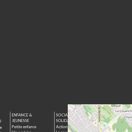
ENFANCE &
SOCIAL &
URBANISME &
JEUNESSE
SOLIDARITÉ
ENVIRONNEMEN
l
Petite enfance
Actions municipales
Urbanisme
le