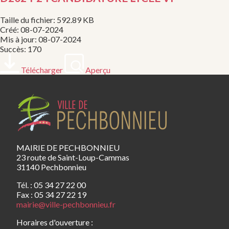
Taille du fichier: 592.89 KB
Créé: 08-07-2024
Mis à jour: 08-07-2024
Succès: 170
Télécharger
Aperçu
MAIRIE DE PECHBONNIEU
23 route de Saint-Loup-Cammas
31140 Pechbonnieu
Tél. : 05 34 27 22 00
Fax : 05 34 27 22 19
mairie@ville-pechbonnieu.fr
Horaires d'ouverture :