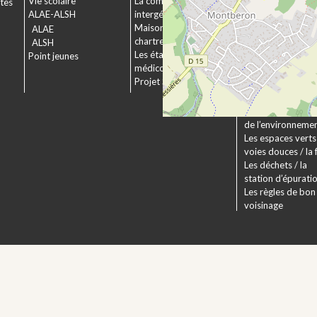
Vie scolaire
La commission
ctes
Le service urbani
ALAE-ALSH
intergénérationnelle
Déposer un dossi
Maison de retraite La
ALAE
Le droit applicabl
chartreuse
ALSH
Pechbonnieu
Les établissements
Point jeunes
Déploiement de l
médico-sociaux
fibre optique
Projet Se Canto
Environnement
La Charte
Les actions en fa
de l’environneme
Les espaces verts 
voies douces / la 
Les déchets / la
station d’épurati
Les règles de bon
voisinage