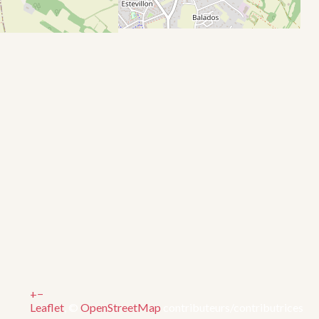
+
−
Leaflet
, ©
OpenStreetMap
contributeurs/contributrices