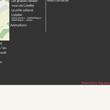
Nous contacter
sme
Les grands rendez-
er
vous de L’atelier
e à
Le pôle culturel
L’atelier
point jeunes – médiathèque –
a
ludothèque – studio
Animations
veur
nt
/ les
forêt
on
Mentions légales